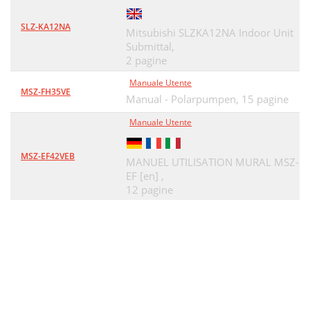
SLZ-KA12NA
Mitsubishi SLZKA12NA Indoor Unit
Submittal,
2 pagine
Manuale Utente
MSZ-FH35VE
Manual - Polarpumpen,
15 pagine
Manuale Utente
MSZ-EF42VEB
MANUEL UTILISATION MURAL MSZ-
EF [en] ,
12 pagine