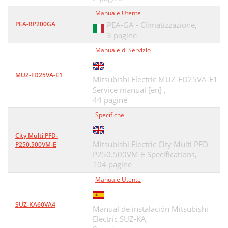
Manuale Utente
PEA-RP200GA
PEA-GA - Climatizzazione,
3 pagine
Manuale di Servizio
MUZ-FD25VA-E1
Mitsubishi Electric MUZ-FD25VA-E1
Service manual [en] ,
44 pagine
Specifiche
City Multi PFD-
Mitsubishi Electric City Multi PFD-
P250.500VM-E
P250.500VM-E Specifications,
104 pagine
Manuale Utente
SUZ-KA60VA4
Manual de instalación Mitsubishi
Electric SUZ-KA,