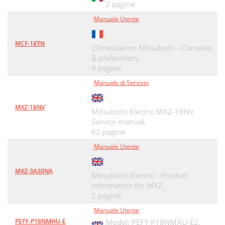
2 pagine
Manuale Utente
MCF-18TN
Climatisation Mitsubishi - Consoles
& plafonniers,
4 pagine
Manuale di Servizio
MXZ-18NV
Mitsubishi Electric MXZ-18NV
Service manual,
62 pagine
Manuale Utente
MXZ-3A30NA
Mitsubishi Electric - Product
Information for MXZ,
2 pagine
Manuale Utente
PEFY-P18NMHU-E
Model: PEFY-P18NMAU-E2,