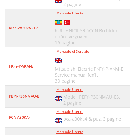
2 pagine
Manuale Utente
MXZ-2A30VA - E2
KULLANICILAR óÇóN Bu birimi
doõru ve güvenli,
16 pagine
Manuale di Servizio
PKFY-P-VKM-E
Mitsubishi Electric PKFY-P-VKM-E
Service manual [en] ,
30 pagine
Manuale Utente
PEFY-P30NMAU-E
Model: PEFY-P30NMAU-E3,
2 pagine
Manuale Utente
PCA-A30KA4
pca-a30ka4 & puz,
3 pagine
Manuale Utente