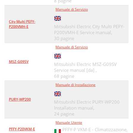
8 pagine
Manuale di Servizio
City Multi PEFY-
Mitsubishi Electric City Multi PEFY-
P200VMH-E
P200VMH-E Service manual,
30 pagine
Manuale di Servizio
MSZ-G09SV
Mitsubishi Electric MSZ-G09SV
Service manual [da] ,
68 pagine
Manuale di Installazione
PURY-WP200
Mitsubishi Electric PURY-WP200
Installation manual,
24 pagine
Manuale Utente
PFFY-P20VKM-E
PFFY-P VKM-E - Climatizzazione,