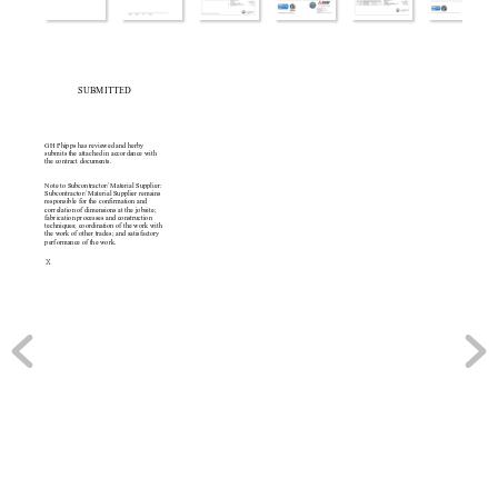
SUBMITTED
GH Phipps has reviewed and herby
submits the attached in accordance with
the contract documents.
Note to Subcontractor/ Material Supplier:
Subcontractor/ Material Supplier remains 
responsible for the confirmation and 
correlation of dimensions at the jobsite; 
fabrication processes and construction 
techniques; coordination of the work with
the work of other trades; and satisfactory 
performance of the work.
X