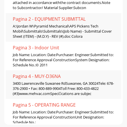
attached in accordance withthe contract documents.Note
to Subcontractor/ Material Supplier:Subcon
Pagina 2 - EQUIPMENT SUBMITTAL
A:\Jordan W\Pyramid Mechanical\APS Pickens Tech
Mobil\Submittals\Submittals\(Job Name) - Submittal Cover
Sheet (ITEM) - (M.D.Y) - REV (#).doc Colora
Pagina 3 - Indoor Unit
Job Name: Location: Date:Purchaser: Engineer:Submitted to:
For Reference Approval ConstructionSystem Designation:
Schedule No.:© 2011
Pagina 4 - MUY-D36NA
3400 Lawrenceville Suwanee RdSuwanee, GA 30024Tele: 678-
376-2900 • Fax: 800-889-9904Toll Free: 800-433-4822
(#3)www.mehvac.comSpecications are subjec
Pagina 5 - OPERATING RANGE
Job Name: Location: Date:Purchaser: Engineer:Submitted to:
For Reference Approval ConstructionUnit Designation:
Schedule No.: