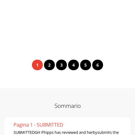
1
2
3
4
5
6
Sommario
Pagina 1 - SUBMITTED
SUBMITTEDGH Phipps has reviewed and herbysubmits the