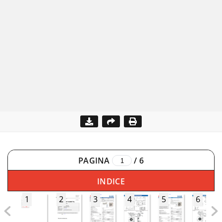
PAGINA
/
6
INDICE
1
2
3
4
5
6