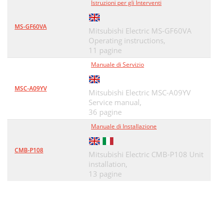
Istruzioni per gli Interventi
MS-GF60VA
Mitsubishi Electric MS-GF60VA
Operating instructions,
11 pagine
Manuale di Servizio
MSC-A09YV
Mitsubishi Electric MSC-A09YV
Service manual,
36 pagine
Manuale di Installazione
CMB-P108
Mitsubishi Electric CMB-P108 Unit
installation,
13 pagine