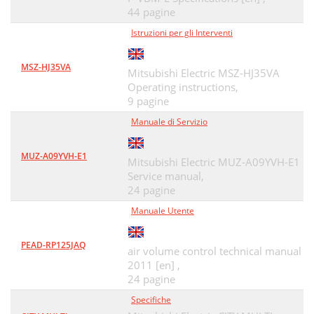
44 pagine
Istruzioni per gli Interventi
MSZ-HJ35VA
Mitsubishi Electric MSZ-HJ35VA
Operating instructions,
9 pagine
Manuale di Servizio
MUZ-A09YVH-E1
Mitsubishi Electric MUZ-A09YVH-E1
Service manual,
24 pagine
Manuale Utente
PEAD-RP125JAQ
air volume control technical manual
2011 [en] ,
24 pagine
Specifiche