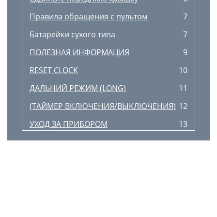
Правила обращения с пультом
7
Батарейки сухого типа
7
ПОЛЕЗНАЯ ИНФОРМАЦИЯ
9
RESET CLOCK
10
ДАЛЬНИЙ РЕЖИМ (LONG)
11
(ТАЙМЕР ВКЛЮЧЕНИЯ/ВЫКЛЮЧЕНИЯ)
12
УХОД ЗА ПРИБОРОМ
13
ПЕРЕД ОБРАЩЕНИЕМ В СЕРВИСНУЮ
14
Ответ (это не неисправность)
15
ТЕХНИЧЕСКИЕ ХАРАКТЕРИСТИКИ
16
SG79A676H01
17