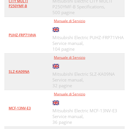
Mitsubishi Electric CITY MULTI
CITY MULTI
P250YMF-B
P250YMF-B Specifications,
500 pagine
Manuale di Servizio
PUHZ-FRP71VHA
Mitsubishi Electric PUHZ-FRP71VHA
Service manual,
104 pagine
Manuale di Servizio
SLZ-KA09NA
Mitsubishi Electric SLZ-KA09NA
Service manual,
32 pagine
Manuale di Servizio
MCF-13NV-E3
Mitsubishi Electric MCF-13NV-E3
Service manual,
36 pagine