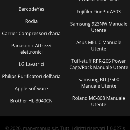
BarcodeYes
Fujifilm FinePix A303
Rodia
Samsung 923NW Manuale
Utente
Carrier Compressori d'aria
Asus MEL-C Manuale
Panasonic Attrezzi
Utente
elettronici
Tuff-stuff RPR-265 Power
LG Lavatrici
Cage/Rack Manuale Utente
Philips Purificatori dell'aria
Samsung BD-J7500
Manuale Utente
Apple Software
Roland MC-808 Manuale
Brother HL-3040CN
Utente
© 2020, manymanuals.it. Tutti i diritti riservati | 0.027 s