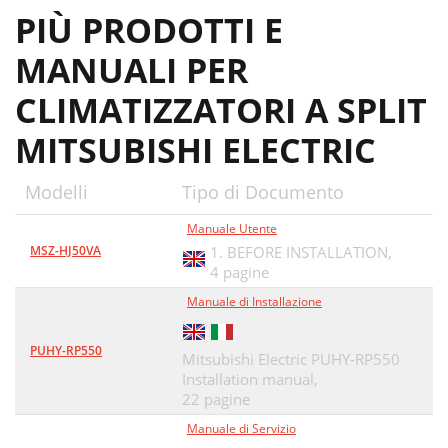
PIÙ PRODOTTI E
MANUALI PER
CLIMATIZZATORI A SPLIT
MITSUBISHI ELECTRIC
Modelli
Tipo di Documento
Manuale Utente
MSZ-HJ50VA
1. BEFORE INSTALLATION,
4 pagine
Manuale di Installazione
PUHY-RP550
Mitsubishi Electric PUHY-RP550
Installation manual,
22 pagine
Manuale di Servizio