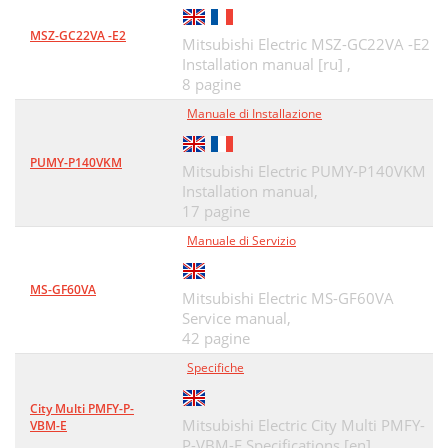
MSZ-GC22VA -E2
Mitsubishi Electric MSZ-GC22VA -E2
Installation manual [ru] ,
8 pagine
Manuale di Installazione
PUMY-P140VKM
Mitsubishi Electric PUMY-P140VKM
Installation manual,
17 pagine
Manuale di Servizio
MS-GF60VA
Mitsubishi Electric MS-GF60VA
Service manual,
42 pagine
Specifiche
City Multi PMFY-P-
Mitsubishi Electric City Multi PMFY-
VBM-E
P-VBM-E Specifications [en] ,