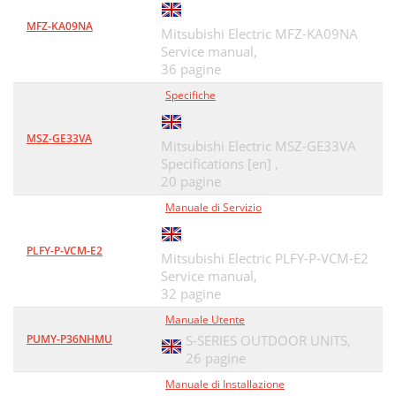
MFZ-KA09NA
Mitsubishi Electric MFZ-KA09NA
Service manual,
36 pagine
Specifiche
MSZ-GE33VA
Mitsubishi Electric MSZ-GE33VA
Specifications [en] ,
20 pagine
Manuale di Servizio
PLFY-P-VCM-E2
Mitsubishi Electric PLFY-P-VCM-E2
Service manual,
32 pagine
Manuale Utente
PUMY-P36NHMU
S-SERIES OUTDOOR UNITS,
26 pagine
Manuale di Installazione