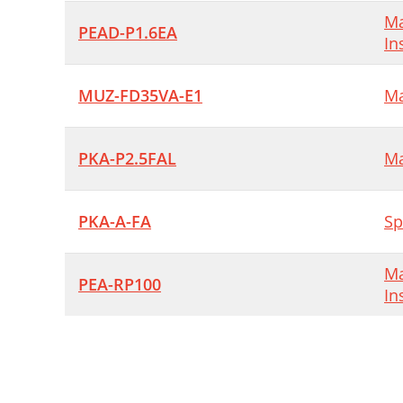
Ma
PEAD-P1.6EA
In
MUZ-FD35VA-E1
Ma
PKA-P2.5FAL
Ma
PKA-A-FA
Sp
Ma
PEA-RP100
In