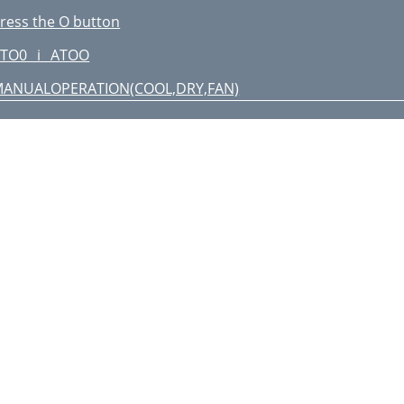
ress the O button
TO0 _i_ ATOO
ANUALOPERATION(COOL,DRY,FAN)
ONVENIENT INFORMATION t
 o_T o_P
1) COOL, DRY
he air flow blows level
he air flow blows down
 '-s
 )-"
Oi TO BE USEDFORA LONG
AIN rENANCE