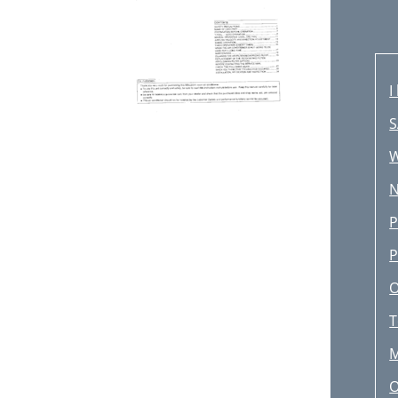
I
S
W
N
P
P
O
T
M
O