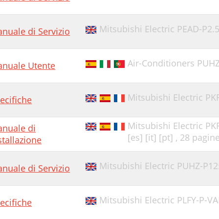
Mitsubishi Electric PEAD-P2.
nuale di Servizio
Air-Conditioners PUHZ
nuale Utente
Mitsubishi Electric P
ecifiche
Mitsubishi Electric P
nuale di
[es] [it] [pt] ,
28 pagin
stallazione
Mitsubishi Electric PUHZ-P1
nuale di Servizio
Mitsubishi Electric PLFY-P-V
ecifiche