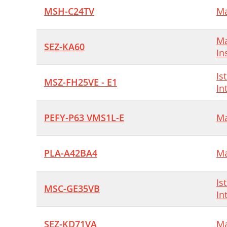
MSH-C24TV
Ma
Ma
SEZ-KA60
In
Is
MSZ-FH25VE - E1
In
PEFY-P63 VMS1L-E
Ma
PLA-A42BA4
Ma
Is
MSC-GE35VB
In
SEZ-KD71VA
Ma