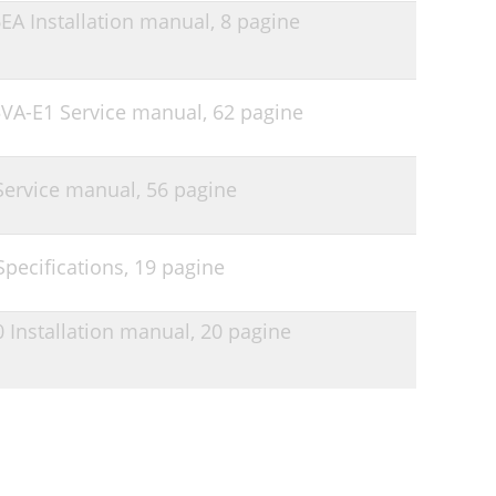
6EA Installation manual,
8 pagine
5VA-E1 Service manual,
62 pagine
 Service manual,
56 pagine
Specifications,
19 pagine
0 Installation manual,
20 pagine