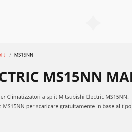
lit
MS15NN
ECTRIC MS15NN MA
per Climatizzatori a split Mitsubishi Electric MS15NN.
c MS15NN per scaricare gratuitamente in base al tipo d