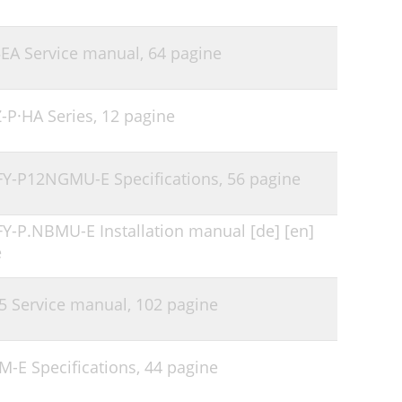
5EA Service manual,
64 pagine
-P·HA Series,
12 pagine
KFY-P12NGMU-E Specifications,
56 pagine
KFY-P.NBMU-E Installation manual [de] [en]
e
25 Service manual,
102 pagine
AM-E Specifications,
44 pagine