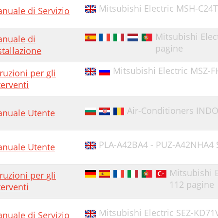
Mitsubishi Electric MSH-C24
nuale di Servizio
Mitsubishi Elec
nuale di
pagine
stallazione
Mitsubishi Electric MSZ-F
truzioni per gli
terventi
Air-Conditioners IND
nuale Utente
PLA-A42BA4 - PUZ-A42NHA4 
nuale Utente
Mitsubishi 
truzioni per gli
112 pagine
terventi
Mitsubishi Electric SEZ-KD7
nuale di Servizio