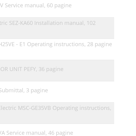
TV Service manual,
60 pagine
tric SEZ-KA60 Installation manual,
102
H25VE - E1 Operating instructions,
28 pagine
OOR UNIT PEFY,
36 pagine
Submittal,
3 pagine
Electric MSC-GE35VB Operating instructions,
1VA Service manual,
46 pagine