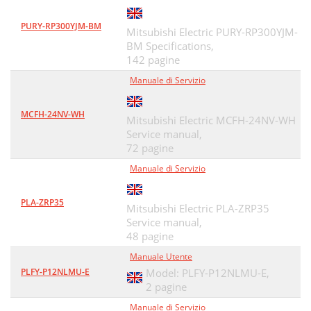
PURY-RP300YJM-BM
Mitsubishi Electric PURY-RP300YJM-
BM Specifications,
142 pagine
Manuale di Servizio
MCFH-24NV-WH
Mitsubishi Electric MCFH-24NV-WH
Service manual,
72 pagine
Manuale di Servizio
PLA-ZRP35
Mitsubishi Electric PLA-ZRP35
Service manual,
48 pagine
Manuale Utente
PLFY-P12NLMU-E
Model: PLFY-P12NLMU-E,
2 pagine
Manuale di Servizio