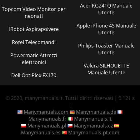
Acer KG241Q Manuale
Topcom Video Monitor per
Utente
neonati
Apple iPhone 4S Manuale
IRobot Aspirapolvere
Utente
Rotel Telecomandi
Philips Toaster Manuale
Utente
Powermatic Attrezzi
elettronici
Valera SILHOUETTE
Manuale Utente
Dell OptiPlex FX170
© 2020, manymanuals.it. Tutti i diritti riservati | 0.121 s
|
Manymanuals.com
Manymanuals.de
Manymanuals.fr
Manymanuals.it
Manymanuals.pl
Manymanuals.cz
Manymanuals.es
Manymanuals-pt.com