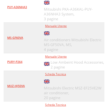
PUY-A36NHA3
Mitsubishi PKA-A36KAL-PUY-
A36NHA3 System,
3 pagine
Manuale Utente
MS-GF60VA
Air conditioners Mitsubishi Electric
MS-GF50VA, MS,
4 pagine
Manuale Utente
PURY-P264
Low Ambeint Hood Accessories,
2 pagine
Scheda Tecnica
MUZ-HJ50VA
Mitsubishi Electric MSZ-EF25VE2W
air conditioner,
20 pagine
Scheda Tecnica