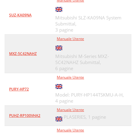
Manuale Utente
SUZ-KA09NA
Mitsubishi SLZ-KA09NA System
Submittal,
3 pagine
Manuale Utente
MXZ-5C42NAHZ
Mitsubishi M-Series MXZ-
5C42NAHZ Submittal,
6 pagine
Manuale Utente
PURY-HP72
Model: PURY-HP144TSKMU-A-H,
4 pagine
Manuale Utente
PUHZ-RP100VHA2
PLASERIES,
1 pagine
Manuale Utente