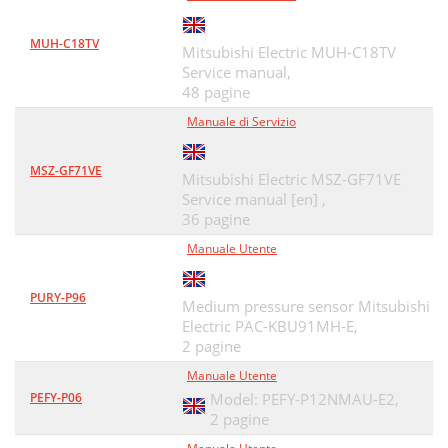
MUH-C18TV
Mitsubishi Electric MUH-C18TV
Service manual,
48 pagine
Manuale di Servizio
MSZ-GF71VE
Mitsubishi Electric MSZ-GF71VE
Service manual [en] ,
36 pagine
Manuale Utente
PURY-P96
Medium pressure sensor Mitsubishi
Electric PAC-KBU91MH-E,
2 pagine
Manuale Utente
PEFY-P06
Model: PEFY-P12NMAU-E2,
2 pagine