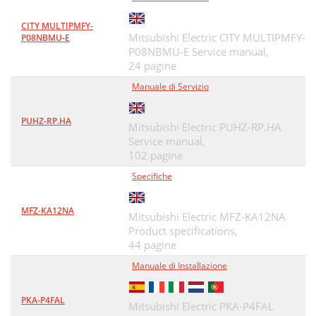
CITY MULTIPMFY-
Mitsubishi Electric CITY MULTIPMFY-
P08NBMU-E
P08NBMU-E Service manual,
24 pagine
Manuale di Servizio
PUHZ-RP.HA
Mitsubishi Electric PUHZ-RP.HA
Service manual,
102 pagine
Specifiche
MFZ-KA12NA
Mitsubishi Electric MFZ-KA12NA
Product specifications,
44 pagine
Manuale di Installazione
PKA-P4FAL
Mitsubishi Electric PKA-P4FAL