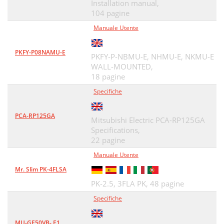
Installation manual,
104 pagine
Manuale Utente
PKFY-P08NAMU-E
PKFY-P-NBMU-E, NHMU-E, NKMU-E
WALL-MOUNTED,
18 pagine
Specifiche
PCA-RP125GA
Mitsubishi Electric PCA-RP125GA
Specifications,
22 pagine
Manuale Utente
Mr. Slim PK-4FLSA
PK-2.5, 3FLA PK,
48 pagine
Specifiche
MU-GE50VB- E1