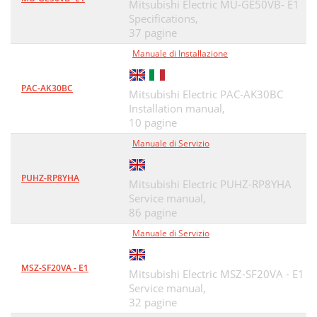
Mitsubishi Electric MU-GE50VB- E1
Specifications,
37 pagine
Manuale di Installazione
PAC-AK30BC
Mitsubishi Electric PAC-AK30BC
Installation manual,
10 pagine
Manuale di Servizio
PUHZ-RP8YHA
Mitsubishi Electric PUHZ-RP8YHA
Service manual,
86 pagine
Manuale di Servizio
MSZ-SF20VA - E1
Mitsubishi Electric MSZ-SF20VA - E1
Service manual,
32 pagine