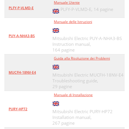
Manuale Utente
PLFY-P-VLMD-E
PLFY-P-VLMD-E,
14 pagine
Manuale delle Istruzioni
PUY-A-NHA3-BS
Mitsubishi Electric PUY-A-NHA3-BS
Instruction manual,
164 pagine
Guida alla Risoluzione dei Problemi
MUCFH-18NV-E4
Mitsubishi Electric MUCFH-18NV-E4
Troubleshooting guide,
29 pagine
Manuale di Installazione
PURY-HP72
Mitsubishi Electric PURY-HP72
Installation manual,
267 pagine