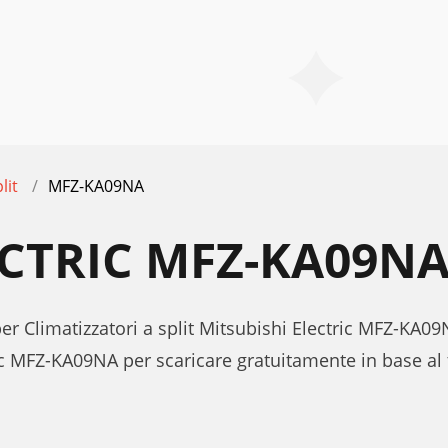
lit
MFZ-KA09NA
ECTRIC MFZ-KA09N
per Climatizzatori a split Mitsubishi Electric MFZ-KA09
ic MFZ-KA09NA per scaricare gratuitamente in base al