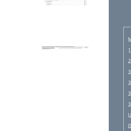
M
1
2
3
3
3
3
U
D