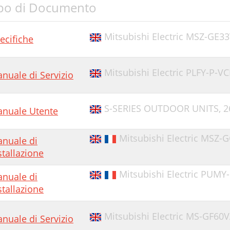
po di Documento
Mitsubishi Electric MSZ-GE33
ecifiche
Mitsubishi Electric PLFY-P-V
nuale di Servizio
S-SERIES OUTDOOR UNITS,
2
nuale Utente
Mitsubishi Electric MSZ-G
nuale di
stallazione
Mitsubishi Electric PUMY
nuale di
stallazione
Mitsubishi Electric MS-GF60
nuale di Servizio