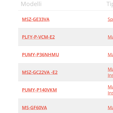
Modelli
Ti
MSZ-GE33VA
Sp
PLFY-P-VCM-E2
Ma
PUMY-P36NHMU
Ma
Ma
MSZ-GC22VA -E2
In
Ma
PUMY-P140VKM
In
MS-GF60VA
Ma