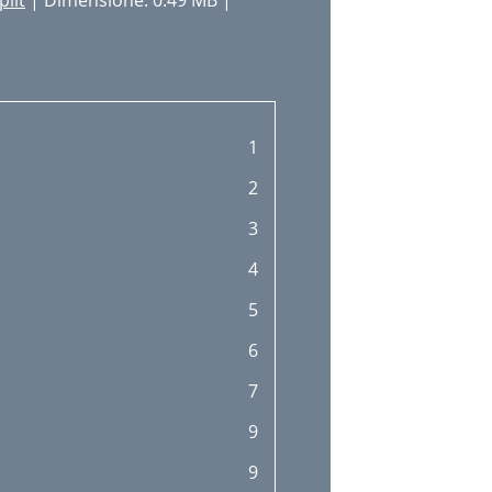
plit
| Dimensione: 0.49 MB |
1
2
3
4
5
6
7
9
9