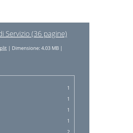
 Servizio (36 pagine)
plit
| Dimensione: 4.03 MB |
1
1
1
1
2