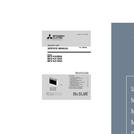
S
M
M
M
P