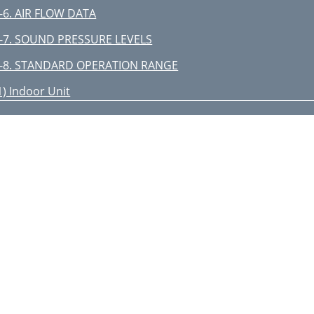
-6. AIR FLOW DATA
-7. SOUND PRESSURE LEVELS
-8. STANDARD OPERATION RANGE
1) Indoor Unit
-9. ACCESSORIES
1) Indoor Unit cont
2) Outdoor Unit