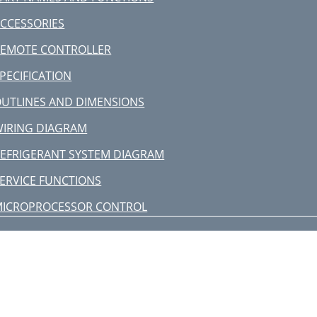
CCESSORIES
REMOTE CONTROLLER
PECIFICATION
UTLINES AND DIMENSIONS
IRING DIAGRAM
EFRIGERANT SYSTEM DIAGRAM
ERVICE FUNCTIONS
MICROPROCESSOR CONTROL
-5. AUTO VANE OPERATION
ut the JRFBL wires
ontrol board
ut the wires on both ends