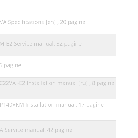
VA Specifications [en] ,
20 pagine
CM-E2 Service manual,
32 pagine
6 pagine
C22VA -E2 Installation manual [ru] ,
8 pagine
-P140VKM Installation manual,
17 pagine
VA Service manual,
42 pagine