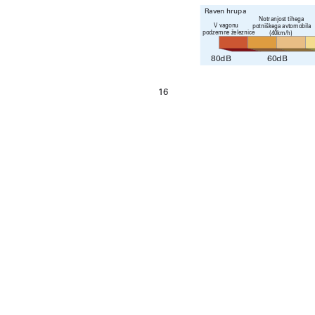
Raven
 hru
pa
Notranjost tihega
V vagonu 
potniškega avtomobila
podzemne železnice
 (40km/h)
80
dB
60
dB
16