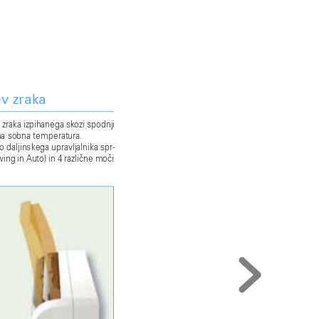
MF
v zraka
 
zraka 
izpihanega 
sk
ozi spodnji 
lna sobna temperat
ura.
o daljinskega upra
vljalnika spr-
wing 
in 
Auto) 
in 
4 
razliène 
moèi 
Tip
Notranja enota
Zunanja enot
a
Napajanj
e