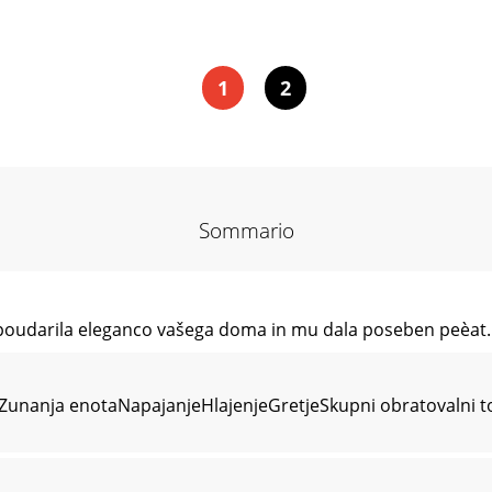
1
2
Sommario
 poudarila eleganco vašega doma in mu dala poseben peèat.
taZunanja enotaNapajanjeHlajenjeGretjeSkupni obratovalni