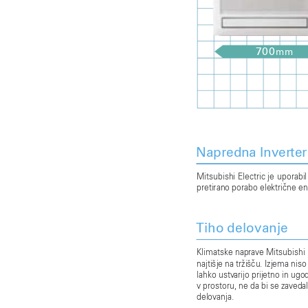
7
0
0
m
m
Napredna Inver
te
Mitsubishi 
Electric 
je 
uporabil
pretirano porabo elektriène en
Tiho delovanje
Klimatske napra
ve Mitsubishi 
najtišje na tržišèu. 
Izjema niso
lahko ustv
arijo prijetno in ugo
v prostoru, ne da bi se za
vedal
delov
anja. 