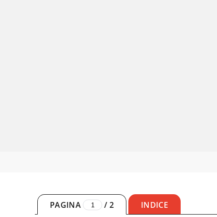
PAGINA
/
2
INDICE