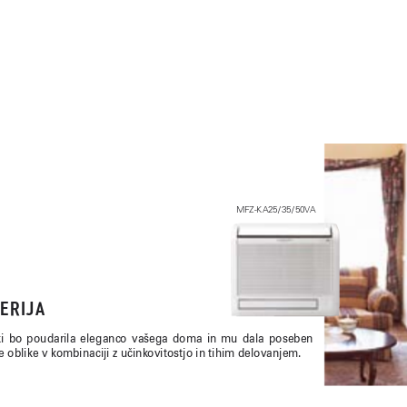
MFZ-KA25
/
35
/
50VA
E
R
I
J
A
i 
bo 
poudarila 
eleganco 
vašega 
doma 
in 
mu 
dala 
poseben 
 oblike v kombinaciji z uèinkovitostjo in tihim delovanjem.