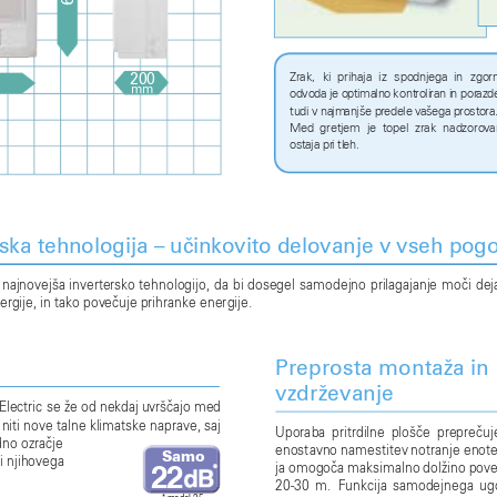
6
Zr
ak
,  ki
prih
aja
  iz  spo
dn
je
ga
in  zgo
r
200
mm
od
vo
da
 je
 o
pt
ima
ln
o 
ko
nt
ro
li
ran
 i
n 
por
az
d
tu
di
 v
 na
jm
an
jše
 p
re
de
le
 v
aš
ega
 p
ro
sto
ra
Me
d
  gre
tj
em
je
top
el  zr
ak
nad
zoro
va
os
ta
ja
 pr
i 
tl
eh.
rsk
a tehnologija – uèinkovito delovanje v vseh pogo
 
najnovejša invertersko tehnologijo, 
da 
bi 
dosegel 
samodejno 
prilagajanje 
moèi 
dej
ergije, in tako pov
eèuje prihranke energije.
Preprosta montaža in
vzdrževanje
Electric se že od nekdaj u
vršèajo med 
 
niti nove talne klimatske naprave, saj 
Uporaba 
pritrdilne 
plošèe 
prepreèuj
dno ozraèje 
enostavno namestitev 
notranje enote
Samo
i njiho
vega 
ja omogoèa maksimalno 
dolžino po
v
*
2
2
20-30 
m. 
F
unkcija 
samodejnega 
ug