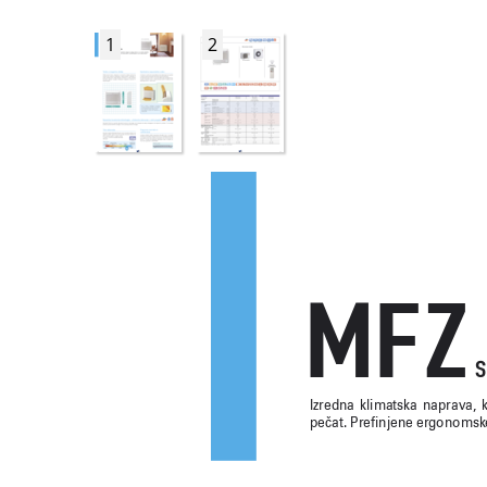
1
2
MF
Z
S
Izredna 
klimatska 
naprava, 
k
peèat. Prefinjene ergonomske