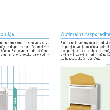
ohišje
Optimalna razporedite
tno 
in 
kompaktno, idealne 
velikosti za 
Z ustrezno 
in 
uèink
ovito 
razporeditvijo
ešja 
in 
dr
uge 
prostore. 
Odstranljiv 
in 
in zgornji odvod je dosežena optima
èišèenje. 
Enost
avno in 
redno 
èišèenje 
Kot zgornje lamele se lahko s pomoèj
ohranjanje 
energetske 
varènosti 
in 
eminja 
v 5 
razliènih 
smeri 
(+ 
naèina S
izpihanega zraka (+ naèin Auto).
m
m
0
0