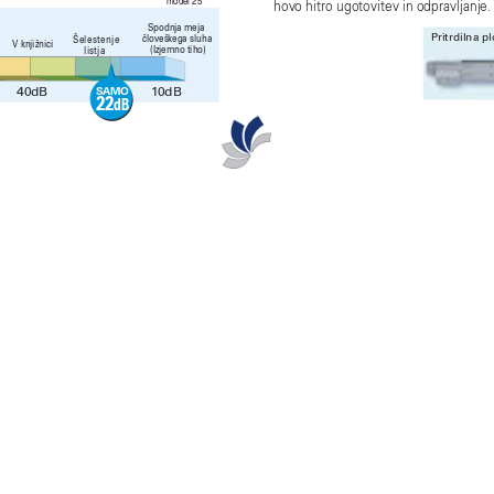
* model 25
hov
o hitro ugotovite
v in odpravljanje.
Spodnja meja 
Pritr
diln
a pl
èloveškega sluha
Šelestenje
V knjižnici
(Izjemno tiho)
listja
40
dB
1
0dB
SAM
O
22
dB