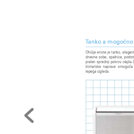
T
anko a mogoèno 
Ohišje 
enote 
je 
tanko, 
elegan
dnevne 
sobe, 
spalnice, 
podstr
pralen 
sprednji 
pokrov 
olajša 
klimatske 
naprav
e 
omogoèa 
lepega izgleda.