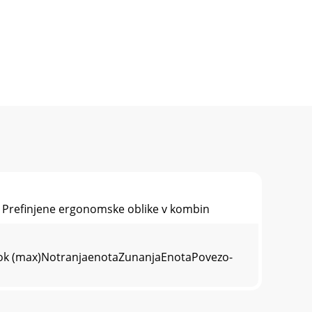
 Prefinjene ergonomske oblike v kombin
 tok (max)NotranjaenotaZunanjaEnotaPovezo-