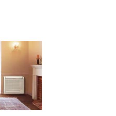
MF
Z-K
A
S
E
R
I
N
ot
r
a
n
j
a
 e
n