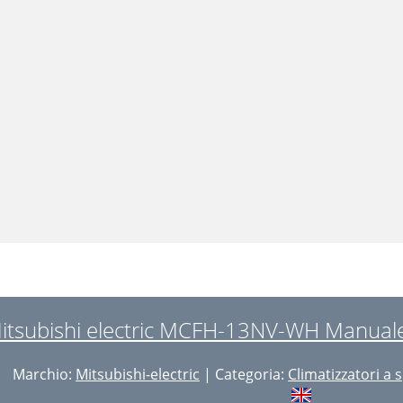
itsubishi electric MCFH-13NV-WH Manuale d
Marchio:
Mitsubishi-electric
| Categoria:
Climatizzatori a s