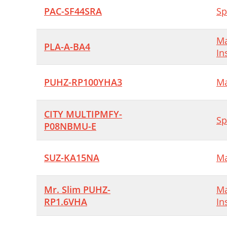
M
PAC-SF44SRA
Sp
Ma
O
PLA-A-BA4
In
PUHZ-RP100YHA3
Ma
CITY MULTIPMFY-
Sp
P08NBMU-E
SUZ-KA15NA
Ma
Mr. Slim PUHZ-
Ma
RP1.6VHA
In