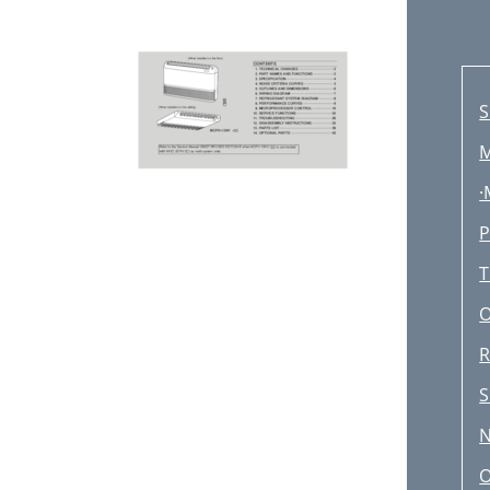
S
·
P
T
S
N
O