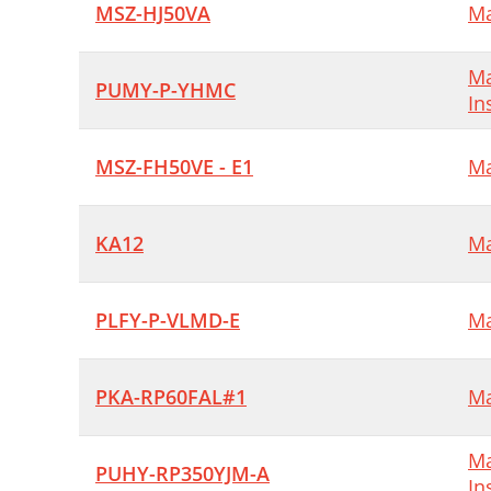
MSZ-HJ50VA
Ma
Ma
PUMY-P-YHMC
In
MSZ-FH50VE - E1
Ma
KA12
Ma
PLFY-P-VLMD-E
Ma
PKA-RP60FAL#1
Ma
Ma
PUHY-RP350YJM-A
In