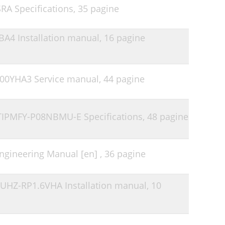
SRA Specifications,
35 pagine
40
41
-BA4 Installation manual,
16 pagine
43
100YHA3 Service manual,
44 pagine
LTIPMFY-P08NBMU-E Specifications,
48 pagine
ngineering Manual [en] ,
36 pagine
 PUHZ-RP1.6VHA Installation manual,
10