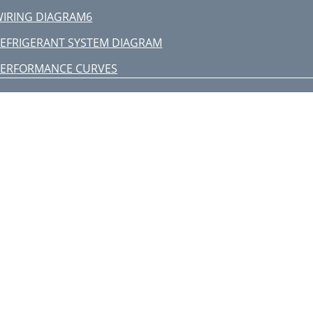
IRING DIAGRAM6
EFRIGERANT SYSTEM DIAGRAM
PERFORMANCE CURVES
0 60 70 (%)
MUCFH-13NV
CFH-13NV - : MUCFH-13NV
MICROPROCESSOR CONTROL
 Fuzzy control
ifference between room
-2. COOL ( ) OPERATION
-3. DRY ( ) OPERATION
-4. HEAT ( ) OPERATION