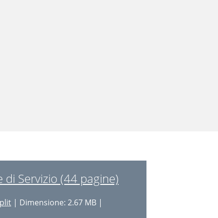
i Servizio (44 pagine)
plit
| Dimensione: 2.67 MB |