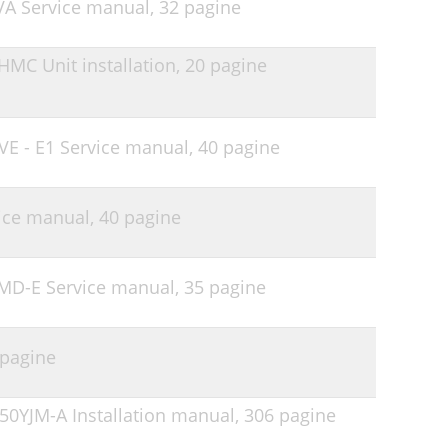
0VA Service manual,
32 pagine
HMC Unit installation,
20 pagine
VE - E1 Service manual,
40 pagine
vice manual,
40 pagine
VLMD-E Service manual,
35 pagine
 pagine
50YJM-A Installation manual,
306 pagine