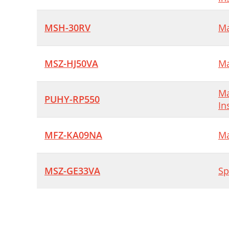
MSH-30RV
Ma
MSZ-HJ50VA
Ma
Ma
PUHY-RP550
In
MFZ-KA09NA
Ma
MSZ-GE33VA
Sp