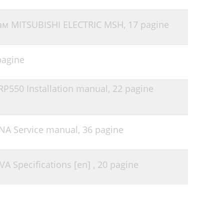
ам MITSUBISHI ELECTRIC MSH,
17 pagine
pagine
-RP550 Installation manual,
22 pagine
9NA Service manual,
36 pagine
VA Specifications [en] ,
20 pagine