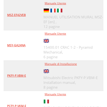
Manuale Utente
MSZ-EF42VEB
MANUEL UTILISATION MURAL MSZ-
EF [en] ,
12 pagine
Manuale Utente
MSY-GA24NA
15400.01 CRAC 1-2 - Pyramid
Mechanical,
6 pagine
Manuale di Installazione
PKFY-P.VBM-E
Mitsubishi Electric PKFY-P.VBM-E
Installation manual,
8 pagine
Manuale Utente
PCFY-P-VKM-E