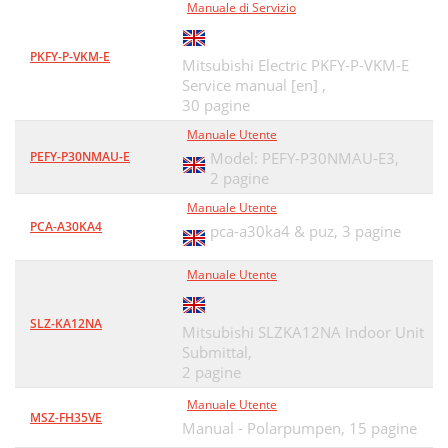
Manuale di Servizio
PKFY-P-VKM-E
Mitsubishi Electric PKFY-P-VKM-E
Service manual [en] ,
30 pagine
Manuale Utente
PEFY-P30NMAU-E
Model: PEFY-P30NMAU-E3,
2 pagine
Manuale Utente
PCA-A30KA4
pca-a30ka4 & puz,
3 pagine
Manuale Utente
SLZ-KA12NA
Mitsubishi SLZKA12NA Indoor Unit
Submittal,
2 pagine
Manuale Utente
MSZ-FH35VE
Manual - Polarpumpen,
15 pagine