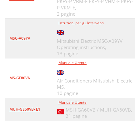
PKFY-P VBM-E PKFY-P VHM-E PKFY-
P VKM-E,
2 pagine
Istruzioni per gli Interventi
MSC-A09YV
Mitsubishi Electric MSC-A09YV
Operating instructions,
13 pagine
Manuale Utente
MS-GF80VA
Air Conditioners Mitsubishi Electric
MS,
10 pagine
Manuale Utente
MUH-GE50VB- E1
MSH-GA60VB / MUH-GA60VB,
21 pagine