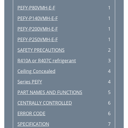
PEFY-P80VMH-E-F
1
PEFY-P140VMH-E-F
1
PEFY-P200VMH-E-F
1
PEFY-P250VMH-E-F
1
SAFETY PRECAUTIONS
2
R410A or R407C refrigerant
3
Ceiling Concealed
4
Series PEFY
4
PART NAMES AND FUNCTIONS
5
CENTRALLY CONTROLLED
6
ERROR CODE
6
SPECIFICATION
7