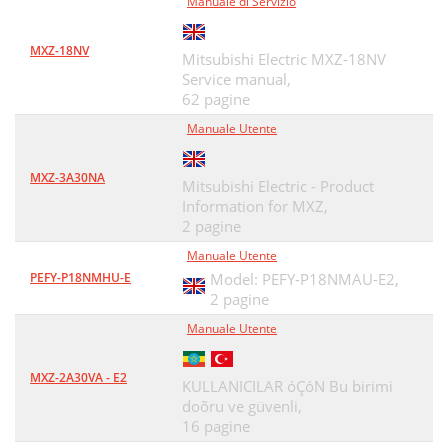
Manuale di Servizio
MXZ-18NV
Mitsubishi Electric MXZ-18NV
Service manual,
62 pagine
Manuale Utente
MXZ-3A30NA
Mitsubishi Electric - Product
Information for MXZ,
2 pagine
Manuale Utente
PEFY-P18NMHU-E
Model: PEFY-P18NMAU-E2,
2 pagine
Manuale Utente
MXZ-2A30VA - E2
KULLANICILAR óÇóN Bu birimi
doõru ve güvenli,
16 pagine