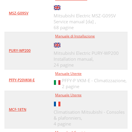
MSZ-G09SV
Mitsubishi Electric MSZ-G09SV
Service manual [da] ,
68 pagine
Manuale di Installazione
PURY-WP200
Mitsubishi Electric PURY-WP200
Installation manual,
24 pagine
Manuale Utente
PFFY-P20VKM-E
PFFY-P VKM-E - Climatizzazione,
2 pagine
Manuale Utente
MCF-18TN
Climatisation Mitsubishi - Consoles
& plafonniers,
4 pagine