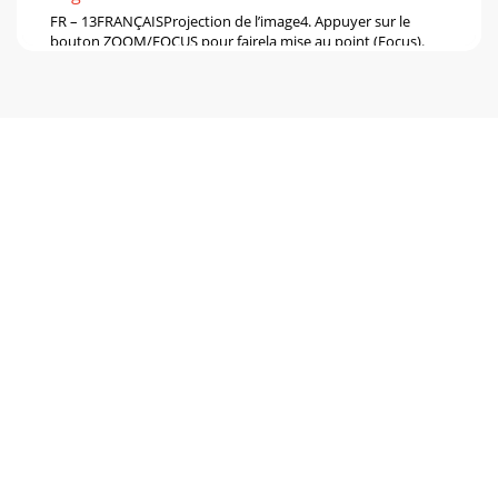
FR – 13FRANÇAISProjection de l’image4. Appuyer sur le
bouton ZOOM/FOCUS pour fairela mise au point (Focus).
FOCUS va s’afficher.5. Régler avec les bou
Pagina 6 - O : Hors I : Sous
FR – 14Projection de l’image (suite)Après la projectionPour
éteindre l’appareil, suivre la procéduresuivante. Ne pas
éteindre l’appareil en éteignant
Pagina 7 - Télécommande
FR – 15FRANÇAISPrincipes de fonctionnementPlusieurs
réglages peuvent être ajustés à l’aide dumenu.EXEMPLE:
Fonction d’extinction automatique à unmomen
Pagina 8 - REMOTE OUT
FR – 16TYPE DEPROJECTIONARRETMISE EN MARCHE
AUTOARRETARRET
AUTOONINSTALLATIONMARCHESTANDARDCOULEUR
FONDNORMALBLEUXGA60MODE LAMPECRAN
DEVEILLEMODE MUET
Pagina 9 - La zone de projection maximum