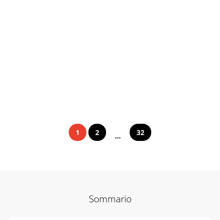
1
2
32
...
Sommario