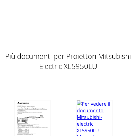
FR – 17FRANÇAISPOSITION CLAMPSOUS MENU
UTILISATEUR0PROFONDEURCLAMP0PIXELS HORIZ
0SHUTTER(RS) 0LIGNESVERTICALES0SYNC VERTICALE
AUTOSHUTTER(LS)0SHUTTER(
Pagina 10 - Connexions de base
FR – 18Enregistrement des paramètrages du menu
REGLAGESIGNAUX VIDEOCe projecteur peut enregistrer
jusqu’à deux paramétrages dumenu REGLAGE SIGNAUX VID
Più documenti per Proiettori Mitsubishi
Pagina 11 - MONITOR OUTPUT
Electric XL5950LU
FR – 19FRANÇAISCONTRASTE RTEMPERATURE COULEUR-
UTILISATEUR0CONTRASTE B 0BRILLANCE R 0BRILLANCE B
0Température couleur1. Sélectionnez TEMPERATURE
COULEU
Pagina 12 - Mise en garde:
FR – 2 AVERTISSEMENTDANGER D’ELECTROCUTIONNE PAS
OUVRIRAVERTISSEMENT: POUR ELIMINER TOUT
RISQUED’ELECTROCUTION NE PAS OUVRIR LE COUVERCLE
(OULA PARTIE
Pagina 13 - Projection de l’image