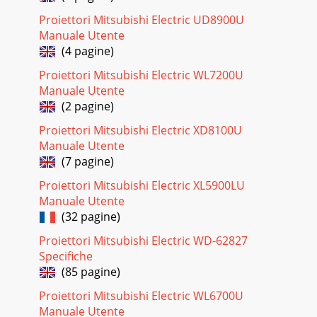
Couvercle de la lampeAttention:Ne pas r
Proiettori Mitsubishi Electric UD8900U
Pagina 31
Manuale Utente
FR – 8Mise en place des pilesUtiliser deux piles de format
(4 pagine)
AA.1. Retirer le couvercle de la télécommande en enfonçant
le volet du compartiment à piles
Proiettori Mitsubishi Electric WL7200U
Manuale Utente
Pagina 32 - ELECTRIC CORPORATIO
(2 pagine)
FR – 9FRANÇAISInstallationOrientation du projecteurLe
Proiettori Mitsubishi Electric XD8100U
format de l’image peut être réglé en modifiant la distance
entre l’écran et le projecteur.Projec
Manuale Utente
(7 pagine)
Proiettori Mitsubishi Electric XL5900LU
Manuale Utente
(32 pagine)
Proiettori Mitsubishi Electric WD-62827
Specifiche
(85 pagine)
Proiettori Mitsubishi Electric WL6700U
Manuale Utente