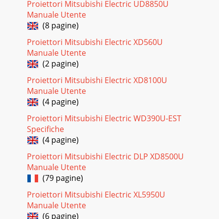
Proiettori Mitsubishi Electric UD8850U
Inc.)http://www.mitsubishielectric.caInformation
Technologies Group, 4299 14th Avenue, Markham, O
Manuale Utente
(8 pagine)
Pagina 27 - Spécifications
Proiettori Mitsubishi Electric XD560U
FR – 4Consignes de sécurité importantesLIRE TOUTES CES
Manuale Utente
INSTRUCTIONS CONCERNANTVOTRE PROJECTEUR LCD ET
CONSERVER CEMANUEL EN LIEU SUR AFIN DE POUVOIR L
(2 pagine)
Proiettori Mitsubishi Electric XD8100U
Pagina 28 - Spécifications (suite)
Manuale Utente
FR – 5FRANÇAISMISE EN GARDE:Débranchez l’appareil
(4 pagine)
immédiatement s’il seproduisait quelque chose
d’anormal.N’utilisez pas l’appareil s’il fume, si des
Proiettori Mitsubishi Electric WD390U-EST
Specifiche
Pagina 29 - FRANÇAIS
(4 pagine)
FR –
6Description1465313172104111289LAMPVOLUMEZOOM/FOCUSK
Proiettori Mitsubishi Electric DLP XD8500U
POSITION LENS SHIFTMENUENTERPOWER21 3891056 472 4
Manuale Utente
5 6 789101112131
(79 pagine)
Pagina 30 - (OL-X500LZ)
Proiettori Mitsubishi Electric XL5950U
FR – 7FRANÇAISVue de dessous1231 Pied de réglage
Manuale Utente
(gauche/droite)2 Fentes d’entree de l’air / Couvercle filtre3
(6 pagine)