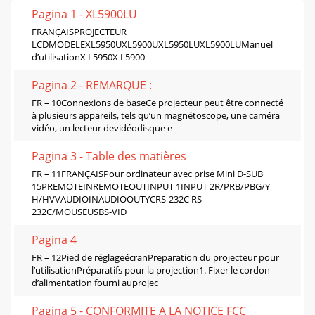
Pagina 1 - XL5900LU
FRANÇAISPROJECTEUR
LCDMODELEXL5950UXL5900UXL5950LUXL5900LUManuel
d’utilisationX L5950X L5900
Pagina 2 - REMARQUE :
FR – 10Connexions de baseCe projecteur peut être connecté
à plusieurs appareils, tels qu’un magnétoscope, une caméra
vidéo, un lecteur devidéodisque e
Pagina 3 - Table des matières
FR – 11FRANÇAISPour ordinateur avec prise Mini D-SUB
15PREMOTEINREMOTEOUTINPUT 1INPUT 2R/PRB/PBG/Y
H/HVVAUDIOINAUDIOOUTYCRS-232C RS-
232C/MOUSEUSBS-VID
Pagina 4
FR – 12Pied de réglageécranPreparation du projecteur pour
l’utilisationPréparatifs pour la projection1. Fixer le cordon
d’alimentation fourni auprojec
Pagina 5 - CONFORMITE A LA NOTICE FCC