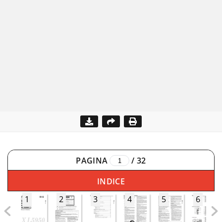
PAGINA
/
32
INDICE
1
2
3
4
5
6