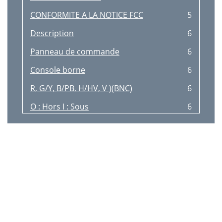
CONFORMITE A LA NOTICE FCC
5
Description
6
Panneau de commande
6
Console borne
6
R, G/Y, B/PB, H/HV, V )(BNC)
6
O : Hors I : Sous
6
Vue de dessous
7
Télécommande
7
REMOTE IN
8
REMOTE OUT
8
Centre de
9
La zone de projection maximum
9