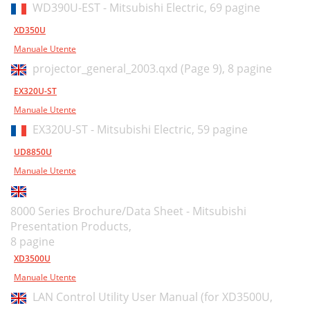
WD390U-EST - Mitsubishi Electric,
69 pagine
XD350U
Manuale Utente
projector_general_2003.qxd (Page 9),
8 pagine
EX320U-ST
Manuale Utente
EX320U-ST - Mitsubishi Electric,
59 pagine
UD8850U
Manuale Utente
8000 Series Brochure/Data Sheet - Mitsubishi
Presentation Products,
8 pagine
XD3500U
Manuale Utente
LAN Control Utility User Manual (for XD3500U,