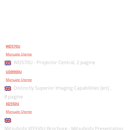
WD570U
Manuale Utente
WD570U - Projector Central,
2 pagine
UD8900U
Manuale Utente
Distinctly Superior Imaging Capabilities [en] ,
8 pagine
XD550U
Manuale Utente
Mitsubishi XD550U Brochure - Mitsubishi Presentation