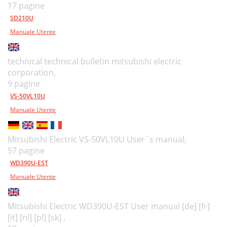
17 pagine
SD210U
Manuale Utente
technical technical bulletin mitsubishi electric
corporation,
9 pagine
VS-50VL10U
Manuale Utente
Mitsubishi Electric VS-50VL10U User`s manual,
57 pagine
WD390U-EST
Manuale Utente
Mitsubishi Electric WD390U-EST User manual [de] [fr]
[it] [nl] [pl] [sk] ,