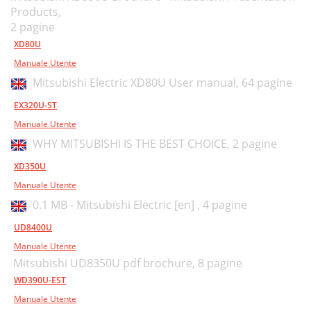
Products,
2 pagine
XD80U
Manuale Utente
Mitsubishi Electric XD80U User manual,
64 pagine
EX320U-ST
Manuale Utente
WHY MITSUBISHI IS THE BEST CHOICE,
2 pagine
XD350U
Manuale Utente
0.1 MB - Mitsubishi Electric [en] ,
4 pagine
UD8400U
Manuale Utente
Mitsubishi UD8350U pdf brochure,
8 pagine
WD390U-EST
Manuale Utente