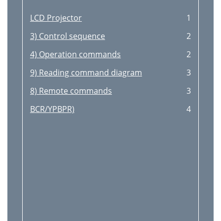
Conditions anormales
26
LCD Projector
1
Spécifications
27
3) Control sequence
2
Spécifications (suite)
28
4) Operation commands
2
FRANÇAIS
29
9) Reading command diagram
3
(OL-X500LZ)
30
8) Remote commands
3
ITSUBISHI
32
BCR/YPBPR)
4
ELECTRIC CORPORATIO
32