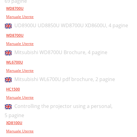
69 pagine
WD8700U
Manuale Utente
UD8900U UD8850U WD8700U XD8600U,
4 pagine
WD8700U
Manuale Utente
Mitsubishi WD8700U Brochure,
4 pagine
WL6700U
Manuale Utente
Mitsubishi WL6700U pdf brochure,
2 pagine
HC1500
Manuale Utente
Controlling the projector using a personal,
5 pagine
XD8100U
Manuale Utente