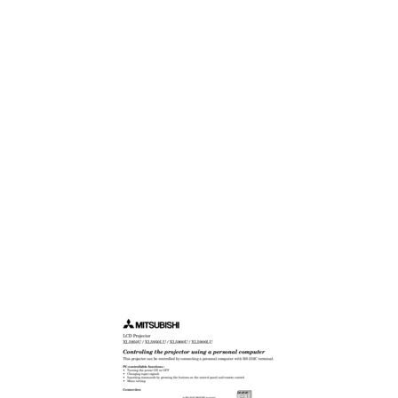
Connexions de base
10
AUDIO OUT
11
MONITOR OUTPUT
11
Avertissements
12
Mise en garde:
12
Projection de l’image
13
AUDIO 15
14
Utilisation du menu
15
Utilisation du menu (suite)
16
B,CR) ou à
17
B,PR). Dans le cas
17
Ajustement de l’image
18