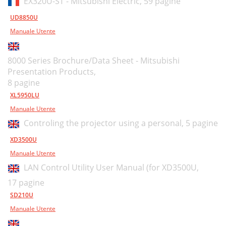
EX320U-ST - Mitsubishi Electric,
59 pagine
UD8850U
Manuale Utente
8000 Series Brochure/Data Sheet - Mitsubishi
Presentation Products,
8 pagine
XL5950LU
Manuale Utente
Controling the projector using a personal,
5 pagine
XD3500U
Manuale Utente
LAN Control Utility User Manual (for XD3500U,
17 pagine
SD210U
Manuale Utente