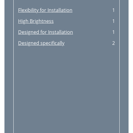
REMEDES POSSIBLES
25
Flexibility for Installation
1
Conditions normales
26
High Brightness
1
Conditions anormales
26
Designed for Installation
1
Spécifications
27
Designed specifically
2
Spécifications (suite)
28
FRANÇAIS
29
(OL-X500LZ)
30
ITSUBISHI
32
ELECTRIC CORPORATIO
32