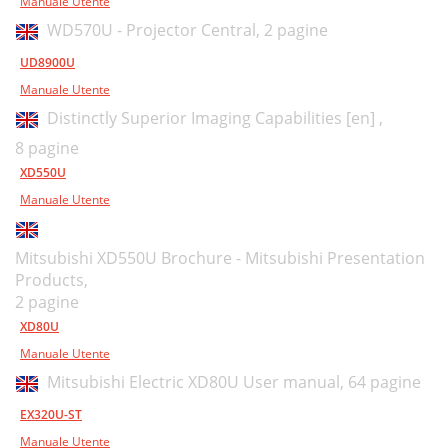
Manuale Utente
WD570U - Projector Central,
2 pagine
UD8900U
Manuale Utente
Distinctly Superior Imaging Capabilities [en] ,
8 pagine
XD550U
Manuale Utente
Mitsubishi XD550U Brochure - Mitsubishi Presentation
Products,
2 pagine
XD80U
Manuale Utente
Mitsubishi Electric XD80U User manual,
64 pagine
EX320U-ST
Manuale Utente