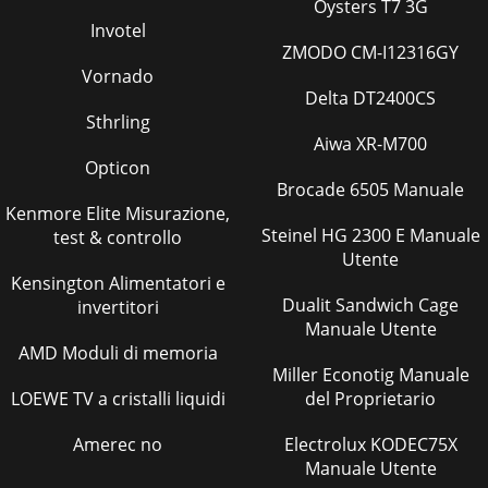
Oysters T7 3G
Invotel
ZMODO CM-I12316GY
Vornado
Delta DT2400CS
Sthrling
Aiwa XR-M700
Opticon
Brocade 6505 Manuale
Kenmore Elite Misurazione,
Steinel HG 2300 E Manuale
test & controllo
Utente
Kensington Alimentatori e
Dualit Sandwich Cage
invertitori
Manuale Utente
AMD Moduli di memoria
Miller Econotig Manuale
LOEWE TV a cristalli liquidi
del Proprietario
Amerec no
Electrolux KODEC75X
Manuale Utente