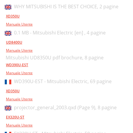
WHY MITSUBISHI IS THE BEST CHOICE,
2 pagine
XD350U
Manuale Utente
0.1 MB - Mitsubishi Electric [en] ,
4 pagine
UD8400U
Manuale Utente
Mitsubishi UD8350U pdf brochure,
8 pagine
WD390U-EST
Manuale Utente
WD390U-EST - Mitsubishi Electric,
69 pagine
XD350U
Manuale Utente
projector_general_2003.qxd (Page 9),
8 pagine
EX320U-ST
Manuale Utente