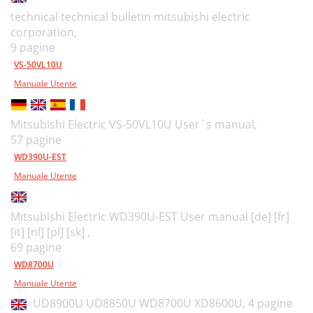
technical technical bulletin mitsubishi electric
corporation,
9 pagine
VS-50VL10U
Manuale Utente
Mitsubishi Electric VS-50VL10U User`s manual,
57 pagine
WD390U-EST
Manuale Utente
Mitsubishi Electric WD390U-EST User manual [de] [fr]
[it] [nl] [pl] [sk] ,
69 pagine
WD8700U
Manuale Utente
UD8900U UD8850U WD8700U XD8600U,
4 pagine