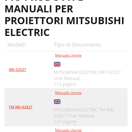
MANUALI PER
PROIETTORI MITSUBISHI
ELECTRIC
Modelli
Tipo di Documento
Manuale Utente
WD-52527
MITSUBISHI ELECTRIC WD-52527
User Manual,
110 pagine
Manuale Utente
TM WD-62827
MITSUBISHI ELECTRIC TM WD-
62827 User Manual,
129 pagine
Manuale Utente