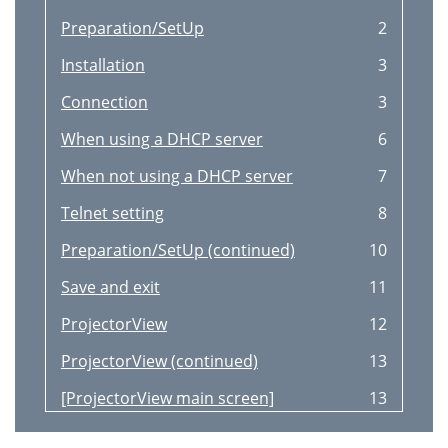
Preparation/SetUp
2
Installation
3
Connection
3
When using a DHCP server
6
When not using a DHCP server
7
Telnet setting
8
Preparation/SetUp (continued)
10
Save and exit
11
ProjectorView
12
ProjectorView (continued)
13
[ProjectorView main screen]
13
VIRTUAL REMOTE controller
14