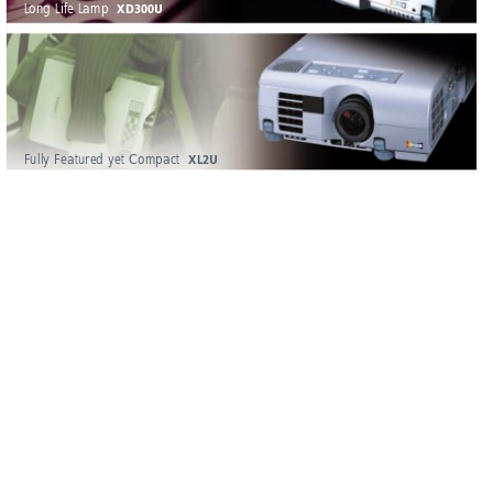
Long Life Lamp  
XD300U
Fully Featured yet Compact  
XL2U