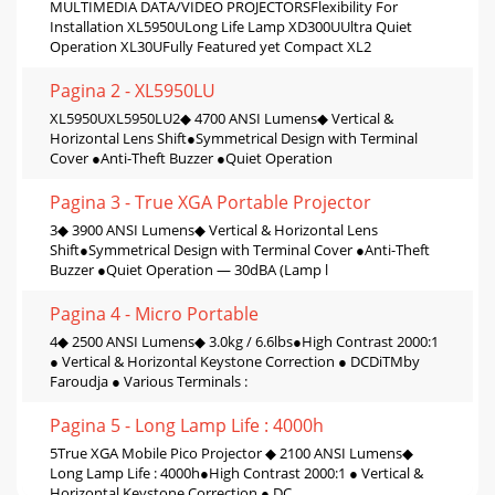
MULTIMEDIA DATA/VIDEO PROJECTORSFlexibility For
Installation XL5950ULong Life Lamp XD300UUltra Quiet
Operation XL30UFully Featured yet Compact XL2
Pagina 2 - XL5950LU
XL5950UXL5950LU2◆ 4700 ANSI Lumens◆ Vertical &
Horizontal Lens Shift●Symmetrical Design with Terminal
Cover ●Anti-Theft Buzzer ●Quiet Operation
Pagina 3 - True XGA Portable Projector
3◆ 3900 ANSI Lumens◆ Vertical & Horizontal Lens
Shift●Symmetrical Design with Terminal Cover ●Anti-Theft
Buzzer ●Quiet Operation — 30dBA (Lamp l
Pagina 4 - Micro Portable
4◆ 2500 ANSI Lumens◆ 3.0kg / 6.6lbs●High Contrast 2000:1
● Vertical & Horizontal Keystone Correction ● DCDiTMby
Faroudja ● Various Terminals :
Pagina 5 - Long Lamp Life : 4000h
5True XGA Mobile Pico Projector ◆ 2100 ANSI Lumens◆
Long Lamp Life : 4000h●High Contrast 2000:1 ● Vertical &
Horizontal Keystone Correction ● DC