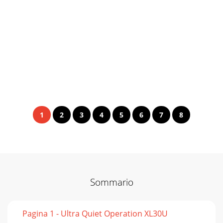
1
2
3
4
5
6
7
8
Sommario
Pagina 1 - Ultra Quiet Operation XL30U