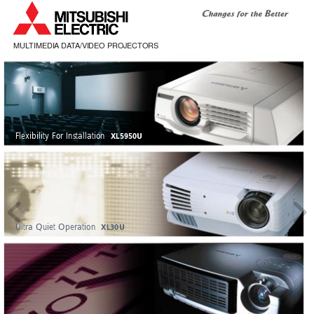
MUL
TIMEDIA
DA
T
A/VIDEO PROJECTORS
Flexibility For Installation  
XL5950U
Ultra Quiet Operation  
XL30U