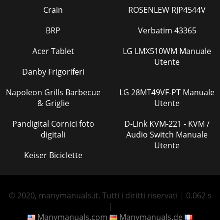
Crain
ROSENLEW RJP4544V
BRP
Verbatim 43365
Acer Tablet
LG LMX510WM Manuale
Utente
Danby Frigoriferi
Napoleon Grills Barbecue
LG 28MT49VF-PT Manuale
& Griglie
Utente
Pandigital Cornici foto
D-Link KVM-221 - KVM /
digitali
Audio Switch Manuale
Utente
Keiser Biciclette
© 2020, manymanuals.it. Tutti i diritti riservati | 0.062 s
|
Manymanuals.com
Manymanuals.de