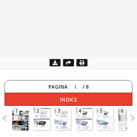
PAGINA
/
8
INDICE
1
2
3
4
5
6