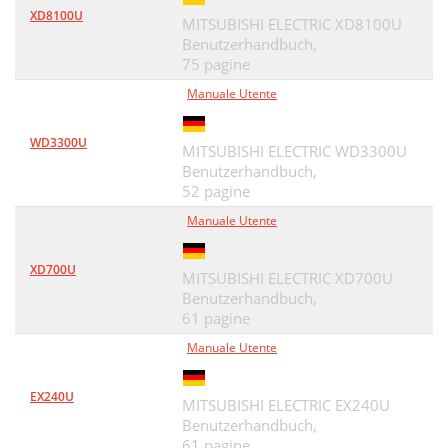
Fehlersuche
52
XD8100U
MITSUBISHI ELECTRIC XD8100U
Benutzerhandbuch,
Fehlersuche (Fortsetzung)
53
75 pagine
Anzeigen
56
Manuale Utente
Technische Daten
57
WD3300U
MITSUBISHI ELECTRIC WD3300U
COMPUTER IN
58
Benutzerhandbuch,
52 pagine
MONITOR OUT
58
Manuale Utente
Ver. 1.0
60
XD700U
MITSUBISHI ELECTRIC XD700U
Benutzerhandbuch,
61 pagine
Manuale Utente
EX240U
MITSUBISHI ELECTRIC EX240U
Benutzerhandbuch,
61 pagine