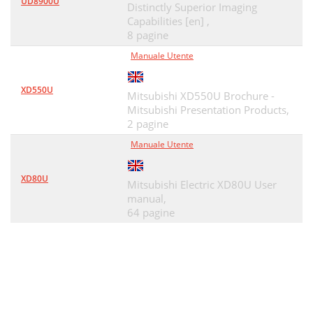
UD8900U
Distinctly Superior Imaging
Capabilities [en] ,
8 pagine
Manuale Utente
XD550U
Mitsubishi XD550U Brochure -
Mitsubishi Presentation Products,
2 pagine
Manuale Utente
XD80U
Mitsubishi Electric XD80U User
manual,
64 pagine