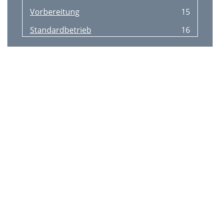
Vorbereitung
15
Standardbetrieb
16
Standardbetrieb (Fortsetzung)
17
Verwendung des Menüs
20
Hauptmenü
21
Installation
21
Bild-Menü
22
Videobild
23
Signal-Menü
24
Audio-Menü
25
Option-Menü
27
Netzwerkkonﬁg.-Menü
28