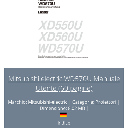
Mitsubishi electric WD570U Manuale
Utente (60 pagine)
Marchio:
Mitsubishi-electric
| Categoria:
Proiettori
|
Dimensione: 8.02 MB |
Indice