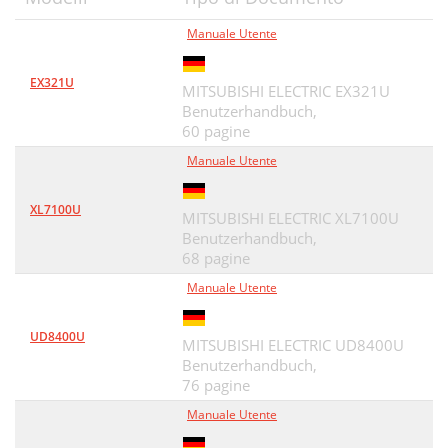
Anschluss
41
Manuale Utente
PC-lose Präsentation
42
EX321U
-Anschluss
43
MITSUBISHI ELECTRIC EX321U
Benutzerhandbuch,
USB-Gerät
43
60 pagine
Manuale Utente
Weitere Funktionen
46
Kennwort
47
XL7100U
MITSUBISHI ELECTRIC XL7100U
Hauptfunktionen
48
Benutzerhandbuch,
68 pagine
Verbindung
49
Manuale Utente
Verwendung der Anleitungen
49
UD8400U
MITSUBISHI ELECTRIC UD8400U
PJLink™-unterstützte Befehle
49
Benutzerhandbuch,
Auswechseln der Lampe
76 pagine
50
Manuale Utente
Achtung:
51