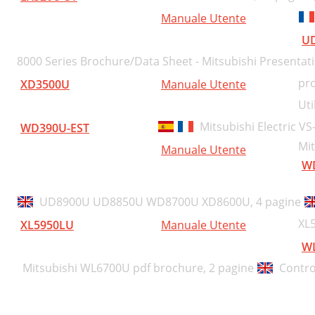
Manuale Utente
U
8000 Series Brochure/Data Sheet - Mitsubishi Presentat
pro
XD3500U
Manuale Utente
Uti
Mitsubishi Electric 
WD390U-EST
Mit
Manuale Utente
W
UD8900U UD8850U WD8700U XD8600U,
4 pagine
XL
XL5950LU
Manuale Utente
W
Mitsubishi WL6700U pdf brochure,
2 pagine
Contro