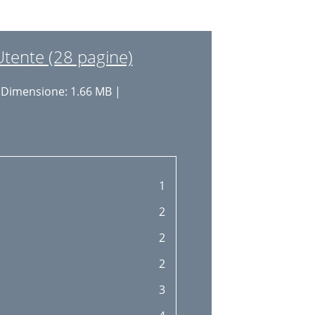
Utente (28 pagine)
 Dimensione: 1.66 MB |
1
2
2
2
3