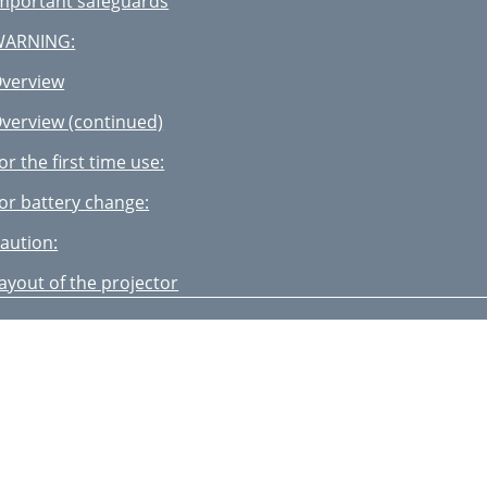
mportant safeguards
WARNING:
verview
verview (continued)
or the first time use:
or battery change:
aution:
ayout of the projector
rojector + AV device
asic connections (continued)
ress the T
ress the S
reparation