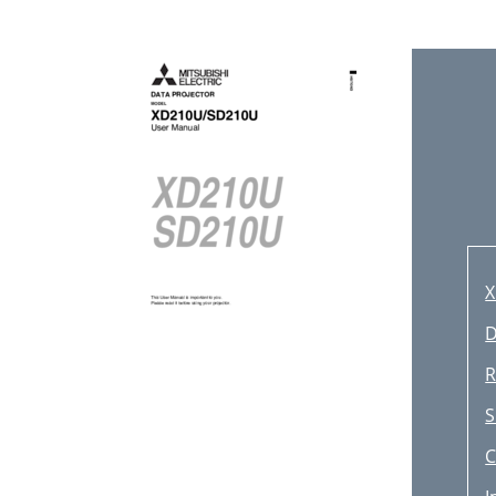
X
D
R
S
C