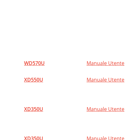
P
B
M
M
I
WD570U
Manuale Utente
I
XD550U
Manuale Utente
P
T
N
XD350U
Manuale Utente
A
S
XD350U
Manuale Utente