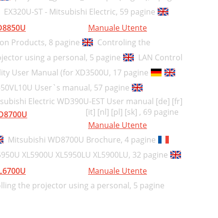
EX320U-ST - Mitsubishi Electric,
59 pagine
D8850U
Manuale Utente
ion Products,
8 pagine
Controling the
jector using a personal,
5 pagine
LAN Control
lity User Manual (for XD3500U,
17 pagine
VS-50VL10U User`s manual,
57 pagine
subishi Electric WD390U-EST User manual [de] [fr]
[it] [nl] [pl] [sk] ,
69 pagine
D8700U
Manuale Utente
Mitsubishi WD8700U Brochure,
4 pagine
5950U XL5900U XL5950LU XL5900LU,
32 pagine
L6700U
Manuale Utente
lling the projector using a personal,
5 pagine