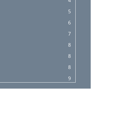
4
5
6
7
8
8
8
9
10
11
12
12
12