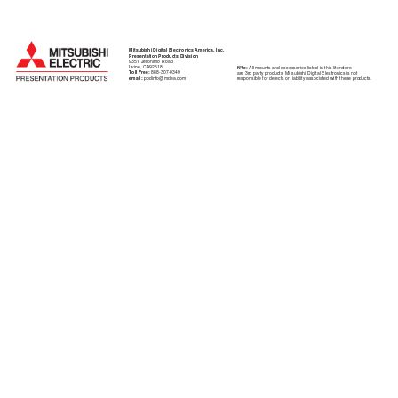
Mitsubishi Digital Electronics America, Inc.
Presentation Products Division
9351 Jeronimo Road
Irvine, CA92618
Note:
 All mounts and accessories listed in this literature
Toll Free:
 888-307-0349
are 3rd party products. Mitsubishi Digital Electronics is not
email:
ppdinfo@mdea.com
responsible for defects or liability associated with these products.  