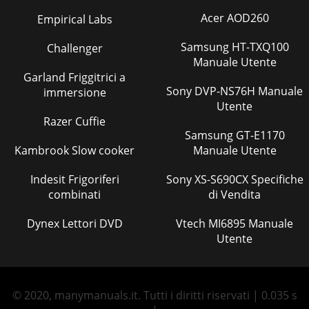
Acer AOD260
Empirical Labs
Samsung HT-TXQ100
Challenger
Manuale Utente
Garland Friggitrici a
Sony DVP-NS76H Manuale
immersione
Utente
Razer Cuffie
Samsung GT-E1170
Kambrook Slow cooker
Manuale Utente
Indesit Frigoriferi
Sony XS-S690CX Specifiche
combinati
di Vendita
Dynex Lettori DVD
Vtech MI6895 Manuale
Utente
© 2020, manymanuals.it. Tutti i diritti riservati | 0.035 s