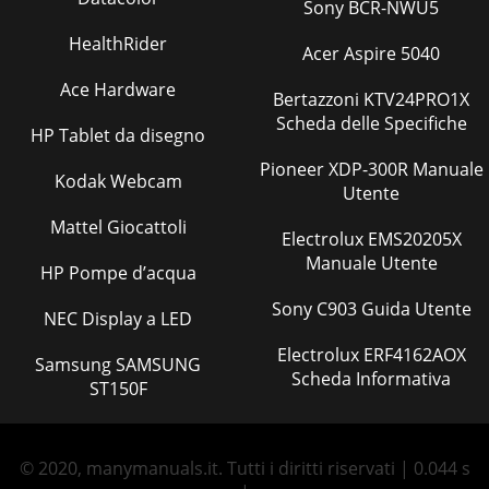
Sony BCR-NWU5
HealthRider
Acer Aspire 5040
Ace Hardware
Bertazzoni KTV24PRO1X
Scheda delle Specifiche
HP Tablet da disegno
Pioneer XDP-300R Manuale
Kodak Webcam
Utente
Mattel Giocattoli
Electrolux EMS20205X
Manuale Utente
HP Pompe d’acqua
Sony C903 Guida Utente
NEC Display a LED
Electrolux ERF4162AOX
Samsung SAMSUNG
Scheda Informativa
ST150F
© 2020, manymanuals.it. Tutti i diritti riservati | 0.044 s