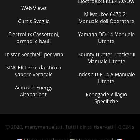
Electrolux EKC6450AOW
Web Views
Milwaukee 6470-21
Curtis Sveglie
Manuale dell'Operatore
Electrolux Cassettoni,
Yamaha DD-14 Manuale
armadi e bauli
Utente
Tristar Secchielli per vino
Bounty Hunter Tracker II
Manuale Utente
SINGER Ferro da stiro a
vapore verticale
Indesit DIF 14 A Manuale
Utente
Acoustic Energy
Altoparlanti
Renegade Villagio
Specifiche
© 2020, manymanuals.it. Tutti i diritti riservati | 0.024 s
|