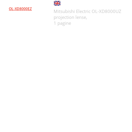
OL-XD8000EZ
Mitsubishi Electric OL-XD8000UZ
projection lense,
1 pagine