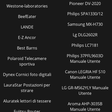
Pioneer DV-2020
Westone-laboratories
Philips SPA1330/12
BeefEater
Samsung MX-H730
LANDE
Lg DLG2602R
E-Z Ancor
Philips LC7181
Best Barns
Philips 37PFL9603D
Polaroid Telecamere
Manuale Utente
sportiva
Canon LEGRIA HF S10
Dynex Cornici foto digitali
Manuale Utente
LauraStar Postazioni per
LG GR-M562YLY Manuale
stirare
Utente
Aluratek lettori di tessere
Aroma AHP-303SB
Manuale Utente
Fujitsu Router