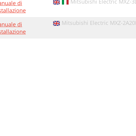
Mitsubishi Electric MXZ-
nuale di
stallazione
Mitsubishi Electric MXZ-2A20
nuale di
stallazione