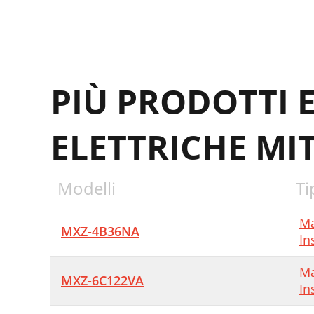
PIÙ PRODOTTI 
ELETTRICHE MIT
Modelli
Ti
Ma
MXZ-4B36NA
In
Ma
MXZ-6C122VA
In