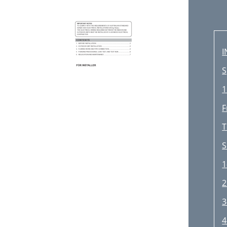
I
S
1
F
T
S
1
2
3
4