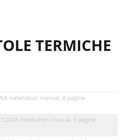
TOLE TERMICHE
NA Installation manual,
8 pagine
6C122VA Installation manual,
9 pagine