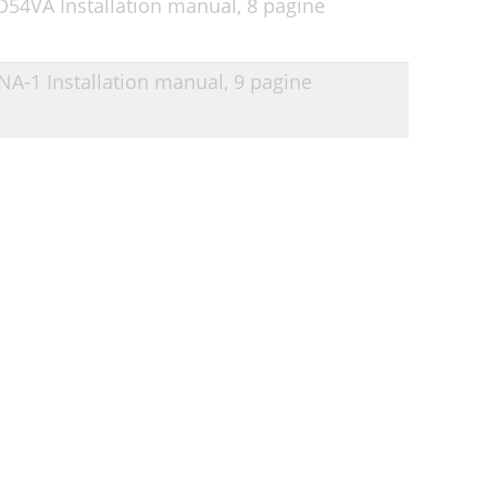
3D54VA Installation manual,
8 pagine
NA-1 Installation manual,
9 pagine