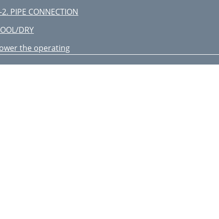
-2. PIPE CONNECTION
COOL/DRY
ower the operating
G79A319H01