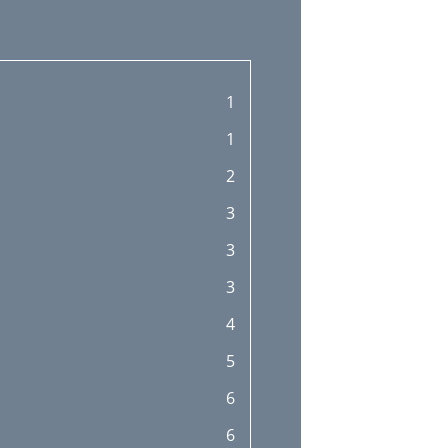
1
1
2
3
3
3
4
5
6
6