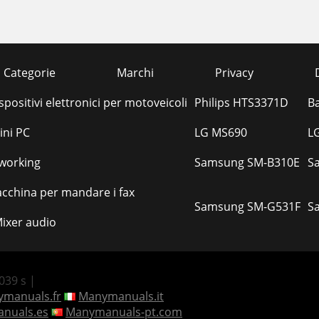
Categorie
Marchi
Privacy
spositivi elettronici per motoveicoli
Philips HTS3371D
B
ini PC
LG MS690
L
tworking
Samsung SM-B310E
S
cchina per mandare i fax
Samsung SM-G531F
S
ixer audio
.039 s |
manuals.fr
Manymanuals.it
nuals.es
Manymanuals-pt.com