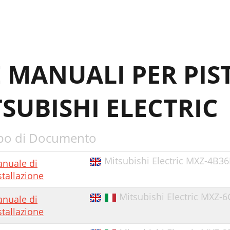
E MANUALI PER PIS
SUBISHI ELECTRIC
po di Documento
Mitsubishi Electric MXZ-4B36
nuale di
stallazione
Mitsubishi Electric MXZ-
nuale di
stallazione