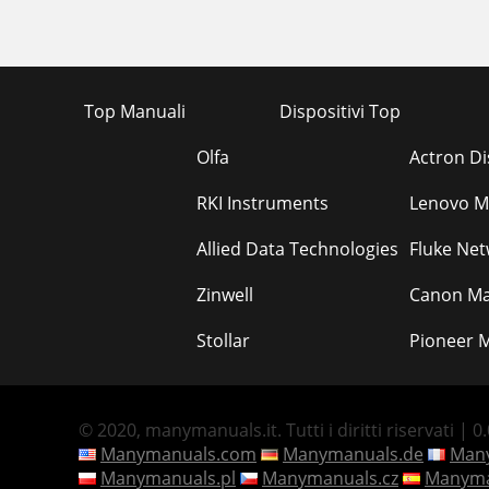
Top Manuali
Dispositivi Top
Olfa
Actron Di
RKI Instruments
Lenovo M
Allied Data Technologies
Fluke Ne
Zinwell
Canon Ma
Stollar
Pioneer M
© 2020, manymanuals.it. Tutti i diritti riservati | 0
Manymanuals.com
Manymanuals.de
Many
Manymanuals.pl
Manymanuals.cz
Manyma