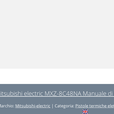
itsubishi electric MXZ-8C48NA Manuale di I
archio:
Mitsubishi-electric
| Categoria:
Pistole termiche ele