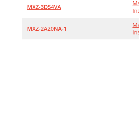
Ma
MXZ-3D54VA
In
Ma
MXZ-2A20NA-1
In