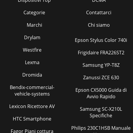
Dispositivi Top
DCMA
Categorie
Contattarci
Marchi
Chi siamo
Drylam
Epson Stylus Color 740i
Westfire
Frigidaire FRA226ST2
Lexma
Samsung YP-T8Z
Dromida
Zanussi ZCE 630
Bendix-commercial-
Epson CX5000 Guida di
vehicle-systems
Avvio Rapido
Lexicon Ricettore AV
Samsung SC-X210L
Specifiche
HTC Smartphone
Philips 230C1HSB Manuale
Fagor Piani cottura