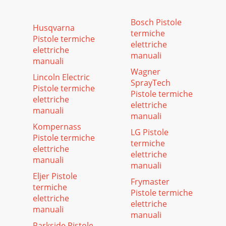
Bosch Pistole
Husqvarna
termiche
Pistole termiche
elettriche
elettriche
manuali
manuali
Wagner
Lincoln Electric
SprayTech
Pistole termiche
Pistole termiche
elettriche
elettriche
manuali
manuali
Kompernass
LG Pistole
Pistole termiche
termiche
elettriche
elettriche
manuali
manuali
Eljer Pistole
Frymaster
termiche
Pistole termiche
elettriche
elettriche
manuali
manuali
Parkside Pistole