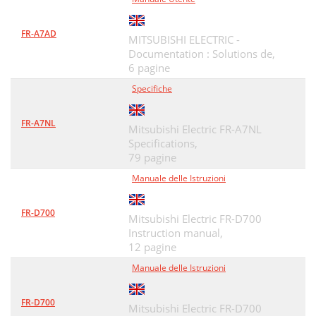
FR-A7AD
MITSUBISHI ELECTRIC -
Documentation : Solutions de,
6 pagine
Specifiche
FR-A7NL
Mitsubishi Electric FR-A7NL
Specifications,
79 pagine
Manuale delle Istruzioni
FR-D700
Mitsubishi Electric FR-D700
Instruction manual,
12 pagine
Manuale delle Istruzioni
FR-D700
Mitsubishi Electric FR-D700