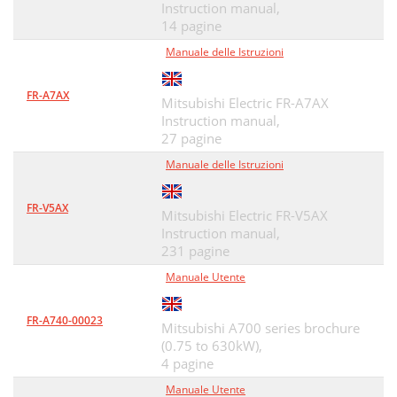
Instruction manual,
14 pagine
Manuale delle Istruzioni
FR-A7AX
Mitsubishi Electric FR-A7AX
Instruction manual,
27 pagine
Manuale delle Istruzioni
FR-V5AX
Mitsubishi Electric FR-V5AX
Instruction manual,
231 pagine
Manuale Utente
FR-A740-00023
Mitsubishi A700 series brochure
(0.75 to 630kW),
4 pagine
Manuale Utente