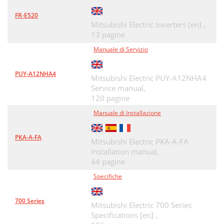
FR-E520
Mitsubishi Electric Inverters [en] ,
13 pagine
Manuale di Servizio
PUY-A12NHA4
Mitsubishi Electric PUY-A12NHA4
Service manual,
120 pagine
Manuale di Installazione
PKA-A-FA
Mitsubishi Electric PKA-A-FA
Installation manual,
44 pagine
Specifiche
700 Series
Mitsubishi Electric 700 Series
Specifications [en] ,