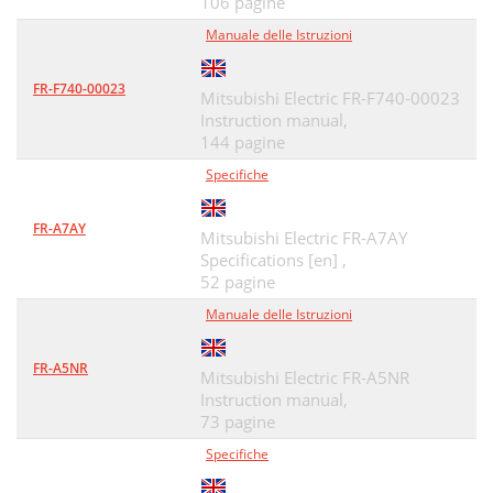
106 pagine
Manuale delle Istruzioni
FR-F740-00023
Mitsubishi Electric FR-F740-00023
Instruction manual,
144 pagine
Specifiche
FR-A7AY
Mitsubishi Electric FR-A7AY
Specifications [en] ,
52 pagine
Manuale delle Istruzioni
FR-A5NR
Mitsubishi Electric FR-A5NR
Instruction manual,
73 pagine
Specifiche