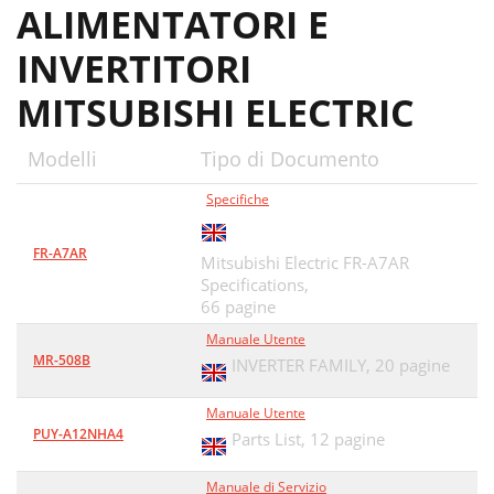
ALIMENTATORI E
INVERTITORI
MITSUBISHI ELECTRIC
Modelli
Tipo di Documento
Specifiche
FR-A7AR
Mitsubishi Electric FR-A7AR
Specifications,
66 pagine
Manuale Utente
MR-508B
INVERTER FAMILY,
20 pagine
Manuale Utente
PUY-A12NHA4
Parts List,
12 pagine
Manuale di Servizio