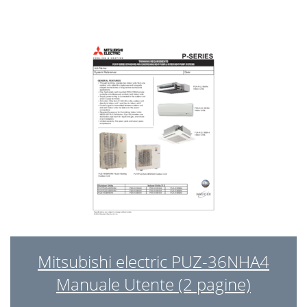
Mitsubishi electric PUZ-36NHA4
Manuale Utente (2 pagine)