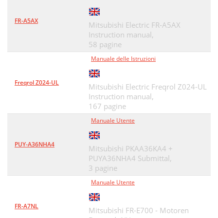
FR-A5AX
Mitsubishi Electric FR-A5AX
Instruction manual,
58 pagine
Manuale delle Istruzioni
Freqrol Z024-UL
Mitsubishi Electric Freqrol Z024-UL
Instruction manual,
167 pagine
Manuale Utente
PUY-A36NHA4
Mitsubishi PKAA36KA4 +
PUYA36NHA4 Submittal,
3 pagine
Manuale Utente
FR-A7NL
Mitsubishi FR-E700 - Motoren