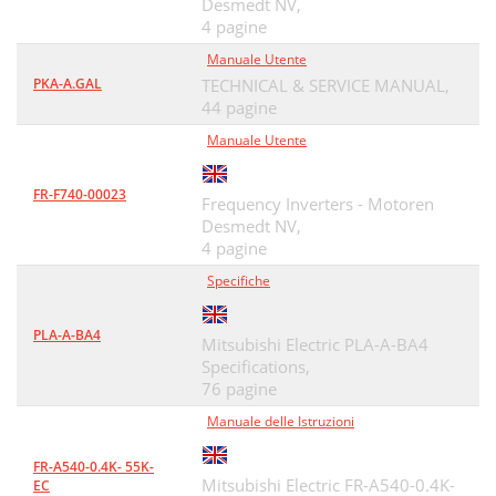
Desmedt NV,
4 pagine
Manuale Utente
PKA-A.GAL
TECHNICAL & SERVICE MANUAL,
44 pagine
Manuale Utente
FR-F740-00023
Frequency Inverters - Motoren
Desmedt NV,
4 pagine
Specifiche
PLA-A-BA4
Mitsubishi Electric PLA-A-BA4
Specifications,
76 pagine
Manuale delle Istruzioni
FR-A540-0.4K- 55K-
Mitsubishi Electric FR-A540-0.4K-
EC