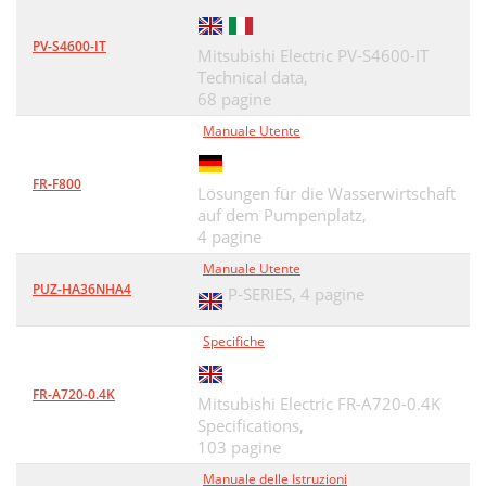
PV-S4600-IT
Mitsubishi Electric PV-S4600-IT
Technical data,
68 pagine
Manuale Utente
FR-F800
Lösungen für die Wasserwirtschaft
auf dem Pumpenplatz,
4 pagine
Manuale Utente
PUZ-HA36NHA4
P-SERIES,
4 pagine
Specifiche
FR-A720-0.4K
Mitsubishi Electric FR-A720-0.4K
Specifications,
103 pagine
Manuale delle Istruzioni