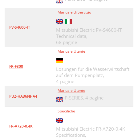
Manuale di Servizio
PV-S4600-IT
Mitsubishi Electric PV-S4600-IT
Technical data,
68 pagine
Manuale Utente
FR-F800
Lösungen für die Wasserwirtschaft
auf dem Pumpenplatz,
4 pagine
Manuale Utente
PUZ-HA36NHA4
P-SERIES,
4 pagine
Specifiche
FR-A720-0.4K
Mitsubishi Electric FR-A720-0.4K
Specifications,