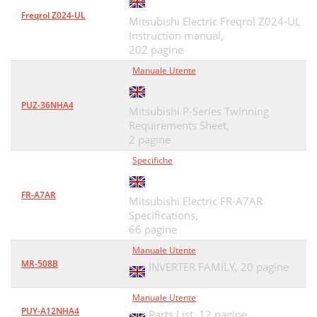
Freqrol Z024-UL
Mitsubishi Electric Freqrol Z024-UL
Instruction manual,
202 pagine
Manuale Utente
PUZ-36NHA4
Mitsubishi P-Series Twinning
Requirements Sheet,
2 pagine
Specifiche
FR-A7AR
Mitsubishi Electric FR-A7AR
Specifications,
66 pagine
Manuale Utente
MR-508B
INVERTER FAMILY,
20 pagine
Manuale Utente
PUY-A12NHA4
Parts List,
12 pagine