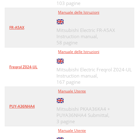
103 pagine
Manuale delle Istruzioni
FR-A5AX
Mitsubishi Electric FR-A5AX
Instruction manual,
58 pagine
Manuale delle Istruzioni
Freqrol Z024-UL
Mitsubishi Electric Freqrol Z024-UL
Instruction manual,
167 pagine
Manuale Utente
PUY-A36NHA4
Mitsubishi PKAA36KA4 +
PUYA36NHA4 Submittal,
3 pagine
Manuale Utente