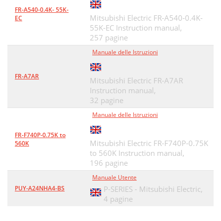
FR-A540-0.4K- 55K-
Mitsubishi Electric FR-A540-0.4K-
EC
55K-EC Instruction manual,
257 pagine
Manuale delle Istruzioni
FR-A7AR
Mitsubishi Electric FR-A7AR
Instruction manual,
32 pagine
Manuale delle Istruzioni
FR-F740P-0.75K to
Mitsubishi Electric FR-F740P-0.75K
560K
to 560K Instruction manual,
196 pagine
Manuale Utente
PUY-A24NHA4-BS
P-SERIES - Mitsubishi Electric,
4 pagine