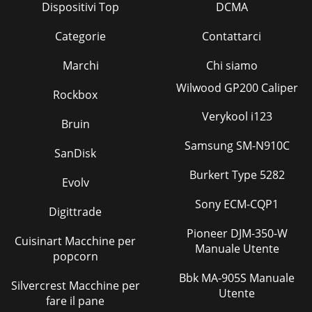
Dispositivi Top
DCMA
Categorie
Contattarci
Marchi
Chi siamo
Wilwood GP200 Caliper
Rockbox
Verykool i123
Bruin
Samsung SM-N910C
SanDisk
Burkert Type 5282
Evolv
Sony ECM-CQP1
Digittrade
Pioneer DJM-350-W
Cuisinart Macchine per
Manuale Utente
popcorn
Bbk MA-905S Manuale
Silvercrest Macchine per
Utente
fare il pane