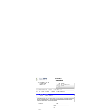
HEAT PUMP
24
P-SERIES HEAT PUMP
25
CONTROLLERS
26
MHK1 FEATURES
27
M- and P-SERIES
28
OPERATING CONDITIONS
30
BALL VALVES
32
PLATFORM STANDS
32
FILTER BOXES
32
LINESETS
33
Model CFM Model CFM
34
INVERTER-driven
35