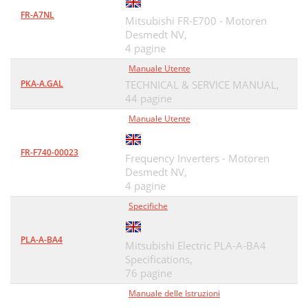
FR-A7NL
Mitsubishi FR-E700 - Motoren
Desmedt NV,
4 pagine
Manuale Utente
PKA-A.GAL
TECHNICAL & SERVICE MANUAL,
44 pagine
Manuale Utente
FR-F740-00023
Frequency Inverters - Motoren
Desmedt NV,
4 pagine
Specifiche
PLA-A-BA4
Mitsubishi Electric PLA-A-BA4
Specifications,
76 pagine
Manuale delle Istruzioni