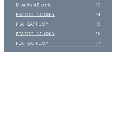
Mitsubishi Electric
10
PKA COOLING-ONLY
14
PKA HEAT PUMP
15
PCA COOLING-ONLY
16
PCA HEAT PUMP
17
PLA COOLING-ONLY
18
PLA HEAT PUMP
19
PEA/PEAD COOLING-ONLY
20
PEA/PEAD HEAT PUMP
21
PEAD-A24AA4
22
PEAD-A42AA4
23
P-SERIES
24