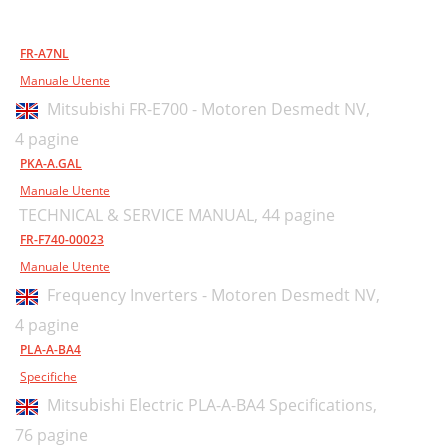
FR-A7NL
Manuale Utente
Mitsubishi FR-E700 - Motoren Desmedt NV,
4 pagine
PKA-A.GAL
Manuale Utente
TECHNICAL & SERVICE MANUAL,
44 pagine
FR-F740-00023
Manuale Utente
Frequency Inverters - Motoren Desmedt NV,
4 pagine
PLA-A-BA4
Specifiche
Mitsubishi Electric PLA-A-BA4 Specifications,
76 pagine