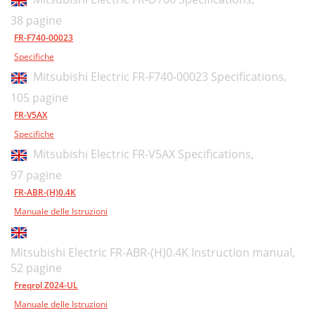
38 pagine
FR-F740-00023
Specifiche
Mitsubishi Electric FR-F740-00023 Specifications,
105 pagine
FR-V5AX
Specifiche
Mitsubishi Electric FR-V5AX Specifications,
97 pagine
FR-ABR-(H)0.4K
Manuale delle Istruzioni
Mitsubishi Electric FR-ABR-(H)0.4K Instruction manual,
52 pagine
Freqrol Z024-UL
Manuale delle Istruzioni