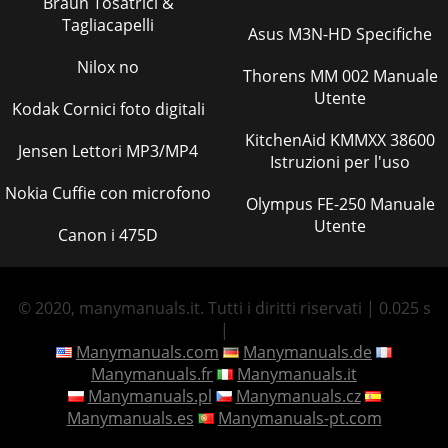
Braun Tosatrici &
Tagliacapelli
Asus M3N-HD Specifiche
Nilox no
Thorens MM 002 Manuale
Utente
Kodak Cornici foto digitali
KitchenAid KMMXX 38600
Jensen Lettori MP3/MP4
Istruzioni per l'uso
Nokia Cuffie con microfono
Olympus FE-250 Manuale
Utente
Canon i 475D
© 2020, manymanuals.it. Tutti i diritti riservati | 0.025 s
|
Manymanuals.com
Manymanuals.de
Manymanuals.fr
Manymanuals.it
Manymanuals.pl
Manymanuals.cz
Manymanuals.es
Manymanuals-pt.com