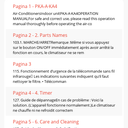
Pagina 1 - PKA-A·KA4
Air-ConditionersIndoor unitPKA-A·KA4OPERATION
MANUALFor safe and correct use, please read this operation
manual thoroughly before operating the air-co
Pagina 2 - 2. Parts Names
103.1. MARCHE/ARRETRemarque :Même si vous appuyez
sur le bouton ON/OFF immédiatement après avoir arrêté la
fonction en cours, le climatiseur ne se rem
Pagina 3
115. Fonctionnement d’urgence de la télécommande sans fil
infrarouge Les indications suivantes indiquent qu’il faut
nettoyer le filtre. • Télécomman
Pagina 4 - 4. Timer
127. Guide de dépannageEn cas de problème : Voici la
solution. (L’appareil fonctionne normalement.)Le climatiseur
ne chauffe ni ne refroidit correctem
Pagina 5 - 6. Care and Cleaning