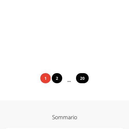
1
2
20
...
Sommario