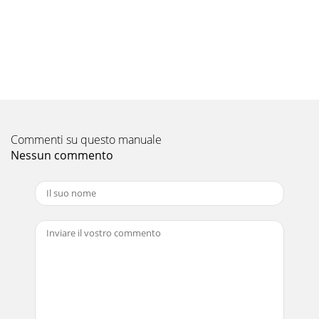
Pagina 10 - 4. Minuterie
187. Localización de fallos¿Problemas? Aquí tiene la
solución. (La unidad funciona normalmente).El
acondicionador de aire no calienta o refrigera bien
Pagina 11 - 6. Entretien et nettoyage
19¿Problemas? Aquí tiene la solución. (La unidad funciona
normalmente).Cuando comienza el modo de
Commenti su questo manuale
deshumidificación, la temperatura establecida cambia
Nessun commento
Pagina 12 - 7. Guide de dépannage
2Contents1. Safety Precautions2. Parts Names PKA-
A·KA4► Before installing the unit, make sure you read all the
“Safety Precautions”.► The “Safety Pre
Pagina 13 - 8. Spécifications techniques
Please be sure to put the contact address/telephone
number on this manual before handing it to the
customer.HEAD OFFICE: TOKYO BLDG., 2-7-3, MARUNOUC
Pagina 14 - 2. Nombres de las piezas