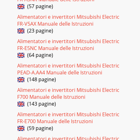
operation sound level is affected
(57 pagine)
Pagina 19 - 8. Especificaciones
Alimentatori e invertitori Mitsubishi Electric
8Index1. Consignes de sécurité1. Consignes de sécurité
FR-V5AX Manuale delle Istruzioni
.....82. Nomenclature ...
(23 pagine)
Pagina 20 - RG79D675H01
Alimentatori e invertitori Mitsubishi Electric
FR-E5NC Manuale delle Istruzioni
9 Télécommande à distance (Pièces en option)2.
NomenclatureInterface radiofréquence Télécommande à ﬁl
(64 pagine)
Télécommande sans ﬁl infrarougeON/OFFTEMP.COOLD
Alimentatori e invertitori Mitsubishi Electric
PEAD-A.AA4 Manuale delle Istruzioni
(148 pagine)
Alimentatori e invertitori Mitsubishi Electric
F700 Manuale delle Istruzioni
(143 pagine)
Alimentatori e invertitori Mitsubishi Electric
FR-E700 Manuale delle Istruzioni
(59 pagine)
Alimentatori e invertitori Mitsubishi Electric