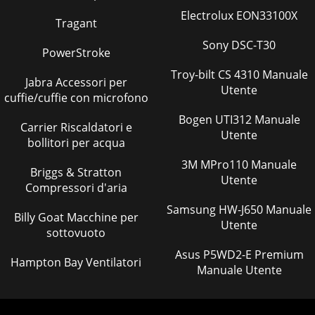
Electrolux EON33100X
Tragant
Sony DSC-T30
PowerStroke
Troy-bilt CS 4310 Manuale
Jabra Accessori per
Utente
cuffie/cuffie con microfono
Bogen UTI312 Manuale
Carrier Riscaldatori e
Utente
bollitori per acqua
3M MPro110 Manuale
Briggs & Stratton
Utente
Compressori d'aria
Samsung HW-J650 Manuale
Billy Goat Macchine per
Utente
sottovuoto
Asus P5WD2-E Premium
Hampton Bay Ventilatori
Manuale Utente