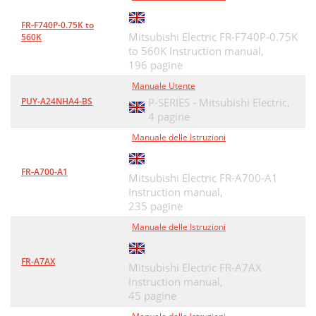
FR-F740P-0.75K to
Mitsubishi Electric FR-F740P-0.75K
560K
to 560K Instruction manual,
196 pagine
Manuale Utente
PUY-A24NHA4-BS
P-SERIES - Mitsubishi Electric,
4 pagine
Manuale delle Istruzioni
FR-A700-A1
Mitsubishi Electric FR-A700-A1
Instruction manual,
235 pagine
Manuale delle Istruzioni
FR-A7AX
Mitsubishi Electric FR-A7AX
Instruction manual,
45 pagine