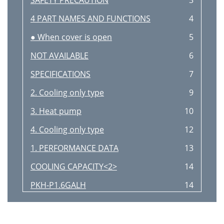
SAFETY PRECAUTION
3
4 PART NAMES AND FUNCTIONS
4
● When cover is open
5
NOT AVAILABLE
6
SPECIFICATIONS
7
2. Cooling only type
9
3. Heat pump
10
4. Cooling only type
12
1. PERFORMANCE DATA
13
COOLING CAPACITY<2>
14
PKH-P1.6GALH
14
PKA-P1.6GAL
14
PKA-P2GAL
15