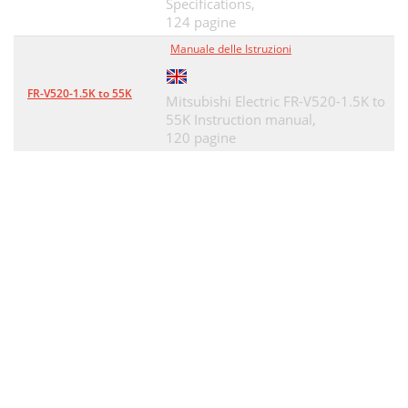
Specifications,
124 pagine
Manuale delle Istruzioni
FR-V520-1.5K to 55K
Mitsubishi Electric FR-V520-1.5K to
55K Instruction manual,
120 pagine