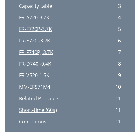
Capacity table
3
FR-A720-3.7K
4
FR-F720P-3.7K
5
FR-E720 -3.7K
6
FR-F740PJ-3.7K
7
FR-D740 -0.4K
8
FR-V520-1.5K
9
MM-EFS71M4
10
Related Products
11
Short-time (60s)
11
Continuous
11
FR-A721-5.5K
12