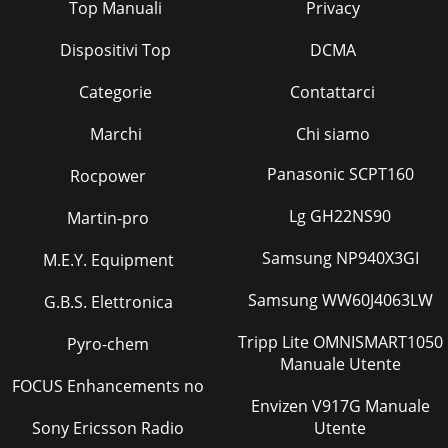
Top Manuali
Privacy
Dispositivi Top
DCMA
Categorie
Contattarci
Marchi
Chi siamo
Panasonic SCPT160
Rocpower
Lg GH22NS90
Martin-pro
Samsung NP940X3GI
M.E.Y. Equipment
Samsung WW60J4063LW
G.B.S. Elettronica
Tripp Lite OMNISMART1050
Pyro-chem
Manuale Utente
FOCUS Enhancements no
Envizen V917G Manuale
Sony Ericsson Radio
Utente