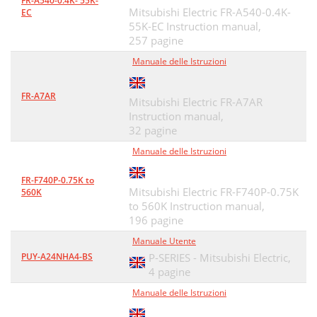
FR-A540-0.4K- 55K-
Mitsubishi Electric FR-A540-0.4K-
EC
55K-EC Instruction manual,
257 pagine
Manuale delle Istruzioni
FR-A7AR
Mitsubishi Electric FR-A7AR
Instruction manual,
32 pagine
Manuale delle Istruzioni
FR-F740P-0.75K to
Mitsubishi Electric FR-F740P-0.75K
560K
to 560K Instruction manual,
196 pagine
Manuale Utente
PUY-A24NHA4-BS
P-SERIES - Mitsubishi Electric,
4 pagine
Manuale delle Istruzioni