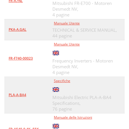
FR-A7NL
Mitsubishi FR-E700 - Motoren
Desmedt NV,
4 pagine
Manuale Utente
PKA-A.GAL
TECHNICAL & SERVICE MANUAL,
44 pagine
Manuale Utente
FR-F740-00023
Frequency Inverters - Motoren
Desmedt NV,
4 pagine
Specifiche
PLA-A-BA4
Mitsubishi Electric PLA-A-BA4
Specifications,
76 pagine
Manuale delle Istruzioni