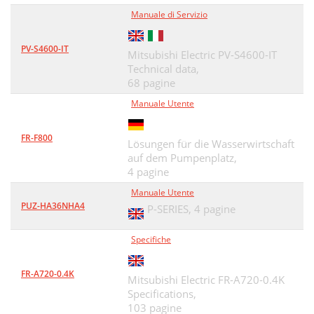
Manuale di Servizio
PV-S4600-IT
Mitsubishi Electric PV-S4600-IT
Technical data,
68 pagine
Manuale Utente
FR-F800
Lösungen für die Wasserwirtschaft
auf dem Pumpenplatz,
4 pagine
Manuale Utente
PUZ-HA36NHA4
P-SERIES,
4 pagine
Specifiche
FR-A720-0.4K
Mitsubishi Electric FR-A720-0.4K
Specifications,
103 pagine