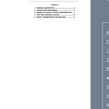
I
F
1
2
I
●
3
I
A