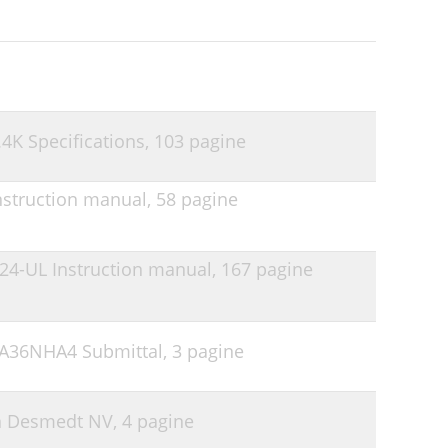
.4K Specifications,
103 pagine
Instruction manual,
58 pagine
Z024-UL Instruction manual,
167 pagine
YA36NHA4 Submittal,
3 pagine
en Desmedt NV,
4 pagine