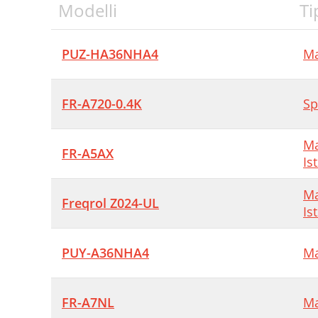
Modelli
Ti
PUZ-HA36NHA4
Ma
FR-A720-0.4K
Sp
Ma
FR-A5AX
Is
Ma
Freqrol Z024-UL
Is
PUY-A36NHA4
Ma
FR-A7NL
Ma