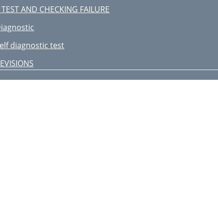
 TEST AND CHECKING FAILURE
iagnostic
elf diagnostic test
EVISIONS