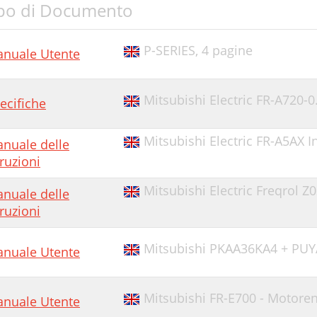
po di Documento
P-SERIES,
4 pagine
nuale Utente
Mitsubishi Electric FR-A720-0
ecifiche
Mitsubishi Electric FR-A5AX 
nuale delle
truzioni
Mitsubishi Electric Freqrol 
nuale delle
truzioni
Mitsubishi PKAA36KA4 + PU
nuale Utente
Mitsubishi FR-E700 - Motor
nuale Utente