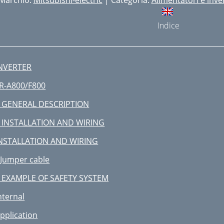
Marchio:
Mitsubishi-electric
| Categoria:
Alimentatori e inver
Indice
NVERTER
R-A800/F800
 GENERAL DESCRIPTION
 INSTALLATION AND WIRING
NSTALLATION AND WIRING
Jumper cable
 EXAMPLE OF SAFETY SYSTEM
nternal
pplication