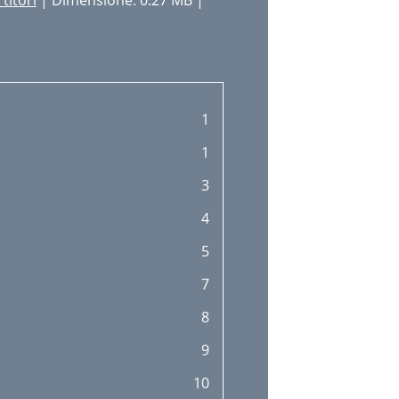
titori
| Dimensione: 0.27 MB |
1
1
3
4
5
7
8
9
10