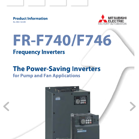
MITSUBISHI
ELECTRIC
FA
C
T
O
RY
A
U
T
O
MA
TI
O
N
Frequency Inverters