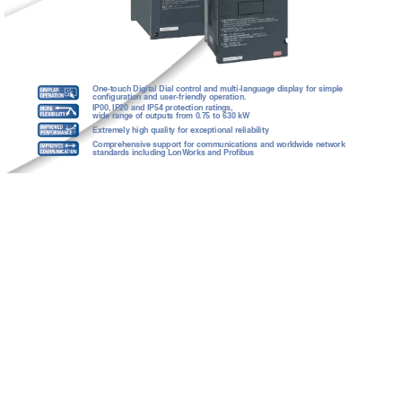
One-touch
Digital
Dial
control
and
multi-language
display
for
simple
configuration
and
user-friendly
operation.
IP00, IP20
and
IP54
protection
ratings,
wide
r
ange
of
outputs
from
0.75
to
630
kW
Extremely
high
quality
for
exceptional
reliability
Comprehensive
suppor
t
for
communications
and
world
wide
netw
ork
standards
including
LonW
orks
and
Profib
us