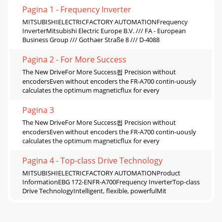
Pagina 1 - Frequency Inverter
MITSUBISHIELECTRICFACTORY AUTOMATIONFrequency
InverterMitsubishi Electric Europe B.V. /// FA - European
Business Group /// Gothaer Straße 8 /// D-4088
Pagina 2 - For More Success
The New DriveFor More Success쐽 Precision without
encodersEven without encoders the FR-A700 contin-uously
calculates the optimum magneticflux for every
Pagina 3
The New DriveFor More Success쐽 Precision without
encodersEven without encoders the FR-A700 contin-uously
calculates the optimum magneticflux for every
Pagina 4 - Top-class Drive Technology
MITSUBISHIELECTRICFACTORY AUTOMATIONProduct
InformationEBG 172-ENFR-A700Frequency InverterTop-class
Drive TechnologyIntelligent, flexible, powerfulMit