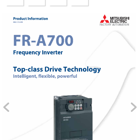
MITSUBISHI
ELECTRIC
F
A
CT
OR
Y
A
UT
OMA
TION
Frequency Inverter