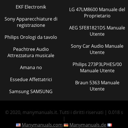
EKF Electronik
LG 47LM8600 Manuale del
Proprietario
Sony Apparecchiature di
registrazione
AEG SFE81821DS Manuale
Utente
Philips Orologi da tavolo
Sony Car Audio Manuale
Peachtree Audio
Utente
Attrezzatura musicale
Philips 273P3LPHES/00
Amana no
Manuale Utente
Essedue Affettatrici
Braun 5363 Manuale
Utente
Samsung SAMSUNG
© 2020, manymanuals.it. Tutti i diritti riservati | 0.018 s
|
Manymanuals.com
Manymanuals.de