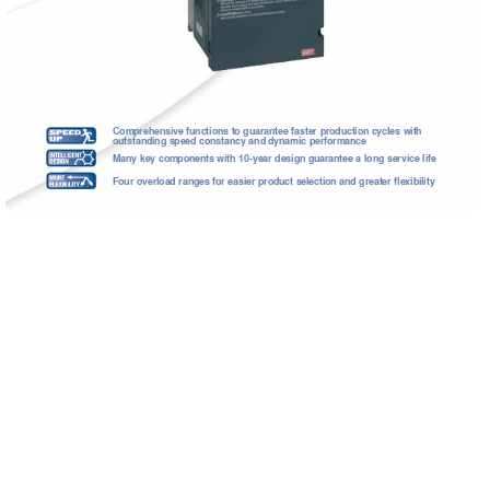
Comprehensive
functions
to
guarantee
faster
production
c
ycles
with
outstanding
speed
constancy
and
d
ynamic
performance
Man y
ke
y
components
with
10-year
design
guarantee
a
long
service
life
Four
overload
ranges
f
or
easier
product
selection
and
greater
flexibility