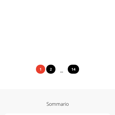
1
2
14
...
Sommario