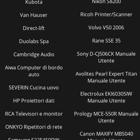
Nikon S8200
Kubota
Ricoh Printer/Scanner
Van Hauser
Volvo V50 2006
Direct-lift
Rane SSE 35
Duolabs Spa
Sony D-CJ506CK Manuale
Cambridge Audio
Utente
Aiwa Computer di bordo
Avolites Pearl Expert Titan
auto
Manuale Utente
SEVERIN Cucina uovo
Electrolux EKI60305IW
HP Proiettori dati
Manuale Utente
RCA Televisori e monitor
Prology MCE-550R Manuale
Utente
ONKYO Ripetitori di rete
Canon MAXIFY MB5040