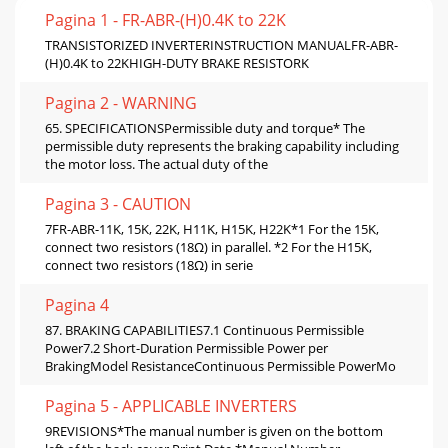
Pagina 1 - FR-ABR-(H)0.4K to 22K
TRANSISTORIZED INVERTERINSTRUCTION MANUALFR-ABR-
(H)0.4K to 22KHIGH-DUTY BRAKE RESISTORK
Pagina 2 - WARNING
65. SPECIFICATIONSPermissible duty and torque* The
permissible duty represents the braking capability including
the motor loss. The actual duty of the
Pagina 3 - CAUTION
7FR-ABR-11K, 15K, 22K, H11K, H15K, H22K*1 For the 15K,
connect two resistors (18Ω) in parallel. *2 For the H15K,
connect two resistors (18Ω) in serie
Pagina 4
87. BRAKING CAPABILITIES7.1 Continuous Permissible
Power7.2 Short-Duration Permissible Power per
BrakingModel ResistanceContinuous Permissible PowerMo
Pagina 5 - APPLICABLE INVERTERS
9REVISIONS*The manual number is given on the bottom