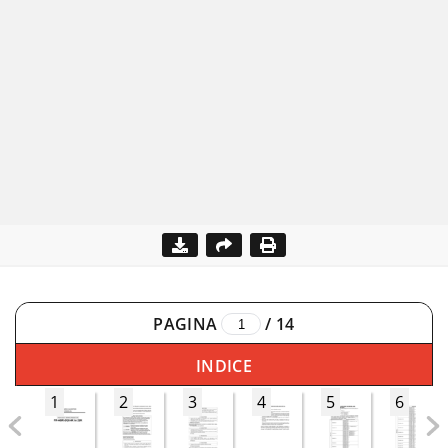
PAGINA
/
14
INDICE
1
2
3
4
5
6