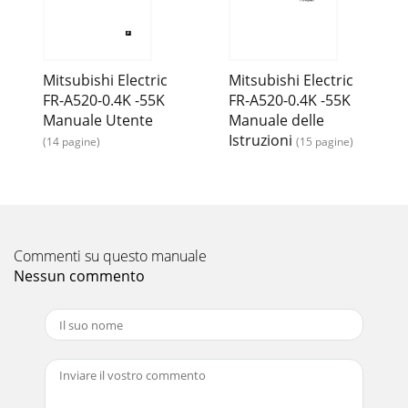
and PRterminals of the inverter. For the following high-duty
brake resistors,connect the
Mitsubishi Electric
Mitsubishi Electric
FR-A520-0.4K -55K
FR-A520-0.4K -55K
Manuale Utente
Manuale delle
Istruzioni
(14 pagine)
(15 pagine)
Commenti su questo manuale
Nessun commento