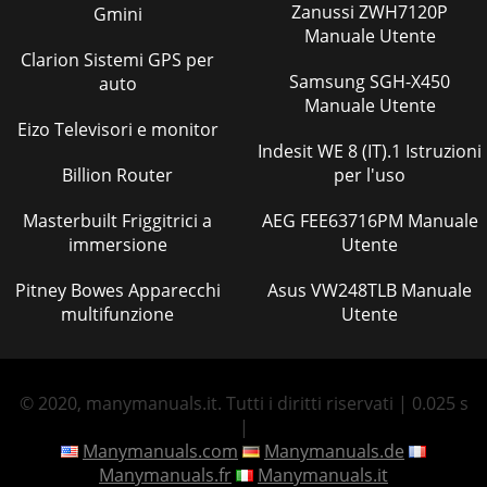
Zanussi ZWH7120P
Gmini
Manuale Utente
Clarion Sistemi GPS per
Samsung SGH-X450
auto
Manuale Utente
Eizo Televisori e monitor
Indesit WE 8 (IT).1 Istruzioni
Billion Router
per l'uso
Masterbuilt Friggitrici a
AEG FEE63716PM Manuale
immersione
Utente
Pitney Bowes Apparecchi
Asus VW248TLB Manuale
multifunzione
Utente
© 2020, manymanuals.it. Tutti i diritti riservati | 0.025 s
|
Manymanuals.com
Manymanuals.de
Manymanuals.fr
Manymanuals.it