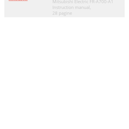
Mitsubishi Electric FR-A700-A1
Instruction manual,
28 pagine