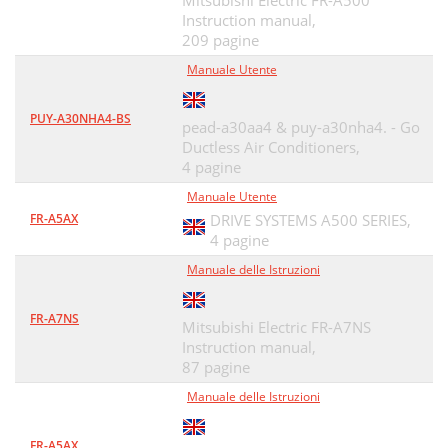
Mitsubishi Electric FR-A500
Instruction manual,
209 pagine
Manuale Utente
PUY-A30NHA4-BS
pead-a30aa4 & puy-a30nha4. - Go
Ductless Air Conditioners,
4 pagine
Manuale Utente
FR-A5AX
DRIVE SYSTEMS A500 SERIES,
4 pagine
Manuale delle Istruzioni
FR-A7NS
Mitsubishi Electric FR-A7NS
Instruction manual,
87 pagine
Manuale delle Istruzioni
FR-A5AX