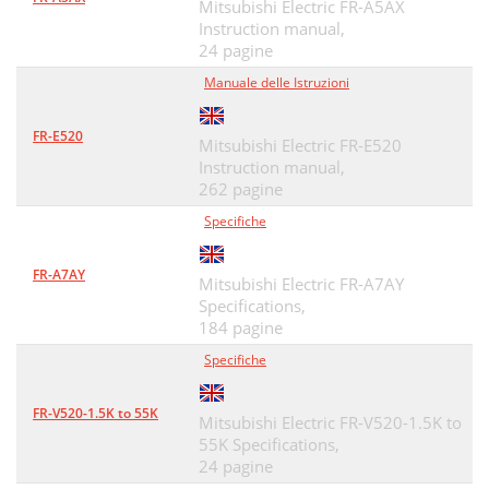
Mitsubishi Electric FR-A5AX
Instruction manual,
24 pagine
Manuale delle Istruzioni
FR-E520
Mitsubishi Electric FR-E520
Instruction manual,
262 pagine
Specifiche
FR-A7AY
Mitsubishi Electric FR-A7AY
Specifications,
184 pagine
Specifiche
FR-V520-1.5K to 55K
Mitsubishi Electric FR-V520-1.5K to
55K Specifications,
24 pagine