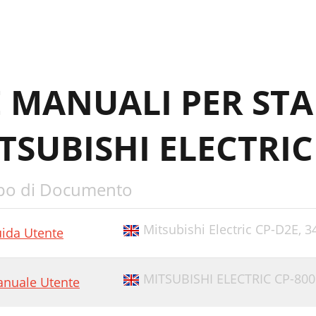
E MANUALI PER ST
TSUBISHI ELECTRIC
po di Documento
Mitsubishi Electric CP-D2E,
3
ida Utente
MITSUBISHI ELECTRIC CP-80
nuale Utente