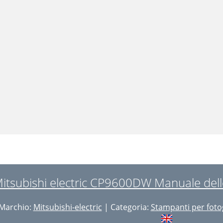
itsubishi electric CP9600DW Manuale delle
Marchio:
Mitsubishi-electric
| Categoria:
Stampanti per foto