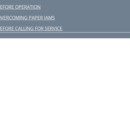
EFORE OPERATION
VERCOMING PAPER JAMS
EFORE CALLING FOR SERVICE
LEANING
PECIFICATIONS
E919C150A7
999/5/EC