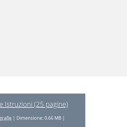
 Istruzioni (25 pagine)
grafie
| Dimensione: 0.66 MB |