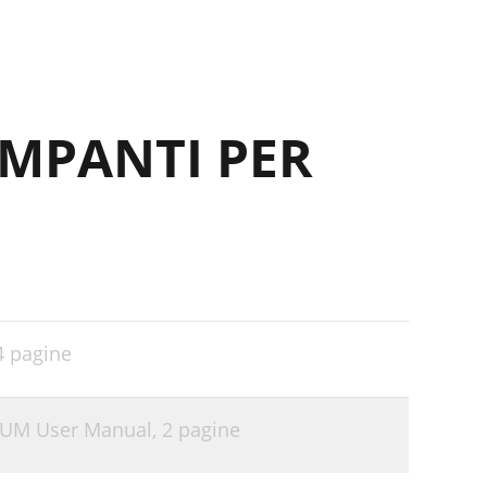
AMPANTI PER
4 pagine
0UM User Manual,
2 pagine