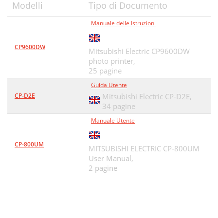
Modelli
Tipo di Documento
Manuale delle Istruzioni
CP9600DW
Mitsubishi Electric CP9600DW
photo printer,
25 pagine
Guida Utente
CP-D2E
Mitsubishi Electric CP-D2E,
34 pagine
Manuale Utente
CP-800UM
MITSUBISHI ELECTRIC CP-800UM
User Manual,
2 pagine