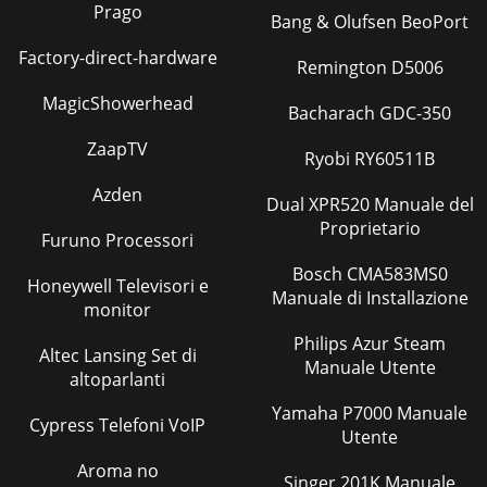
Prago
Bang & Olufsen BeoPort
Factory-direct-hardware
Remington D5006
MagicShowerhead
Bacharach GDC-350
ZaapTV
Ryobi RY60511B
Azden
Dual XPR520 Manuale del
Proprietario
Furuno Processori
Bosch CMA583MS0
Honeywell Televisori e
Manuale di Installazione
monitor
Philips Azur Steam
Altec Lansing Set di
Manuale Utente
altoparlanti
Yamaha P7000 Manuale
Cypress Telefoni VoIP
Utente
Aroma no
Singer 201K Manuale