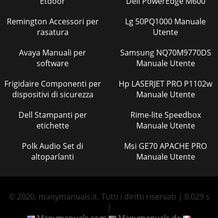
Etdoor
Dell PowerEdge M600
Remington Accessori per
Lg 50PQ1000 Manuale
rasatura
Utente
Avaya Manuali per
Samsung NQ70M9770DS
software
Manuale Utente
Frigidaire Componenti per
Hp LASERJET PRO P1102w
dispositivi di sicurezza
Manuale Utente
Dell Stampanti per
Rime-lite Speedbox
etichette
Manuale Utente
Polk Audio Set di
Msi GE70 APACHE PRO
altoparlanti
Manuale Utente
© 2020, manymanuals.it. Tutti i diritti riservati | 0.029 s
|