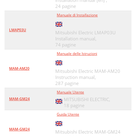
Installation manual [en] ,
MAM-AM24
45
24 pagine
Manuale di Installazione
Mitsubishi Alarm Modem ii
47
INDUSTRIAL AUTOMATION
48
LMAP03U
Mitsubishi Electric LMAP03U
Installation manual,
74 pagine
Manuale delle Istruzioni
MAM-AM20
Mitsubishi Electric MAM-AM20
Instruction manual,
287 pagine
Manuale Utente
MAM-GM24
MITSUBISHI ELECTRIC,
18 pagine
Guida Utente
MAM-GM24
Mitsubishi Electric MAM-GM24