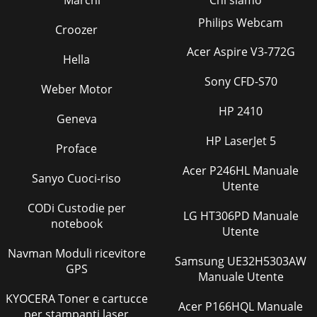
Marchi
Chi siamo
Philips Webcam
Croozer
Acer Aspire V3-772G
Hella
Sony CFD-S70
Weber Motor
HP 2410
Geneva
HP LaserJet 5
Proface
Acer P246HL Manuale
Sanyo Cuoci-riso
Utente
CODi Custodie per
LG HT306PD Manuale
notebook
Utente
Navman Moduli ricevitore
Samsung UE32H5303AW
GPS
Manuale Utente
KYOCERA Toner e cartucce
Acer P166HQL Manuale
per stampanti laser