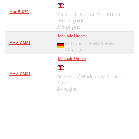
Mac E1070
Mitsubishi Electric Mac E1070
User`s guide,
315 pagine
Manuale Utente
MAM-GM24
Mitsubishi MAM-Serie,
48 pagine
Manuale Utente
MAM-GM24
New Era of Modems Mitsubishi
PLCs,
24 pagine