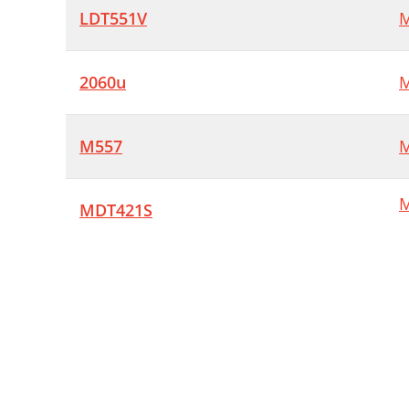
LDT551V
M
2060u
M
M557
M
M
MDT421S