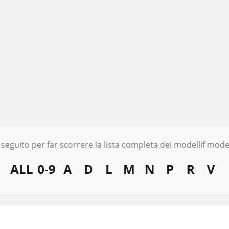
 seguito per far scorrere la lista completa dei modellif model
ALL
0-9
A
D
L
M
N
P
R
V