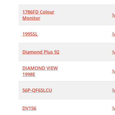
1786FD Colour
M
Monitor
1995SL
M
Diamond Plus 92
M
DIAMOND VIEW
M
1998E
56P-QF65LCU
M
DV156
M