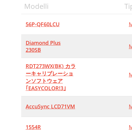
Modelli
Ti
56P-QF60LCU
M
Diamond Plus
M
230SB
RDT273WX(BK) カラ
ーキャリブレーショ
M
ンソフトウェア
｢EASYCOLOR!3｣
AccuSync LCD71VM
M
1554R
M