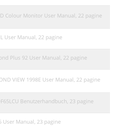
D Colour Monitor User Manual,
22 pagine
L User Manual,
22 pagine
nd Plus 92 User Manual,
22 pagine
OND VIEW 1998E User Manual,
22 pagine
QF65LCU Benutzerhandbuch,
23 pagine
6 User Manual,
23 pagine