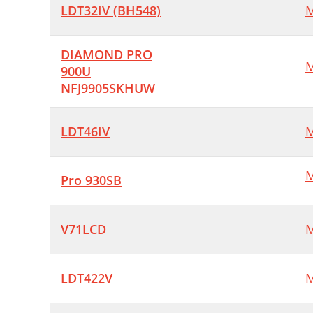
LDT32IV (BH548)
M
DIAMOND PRO
M
900U
NFJ9905SKHUW
LDT46IV
M
M
Pro 930SB
V71LCD
M
LDT422V
M