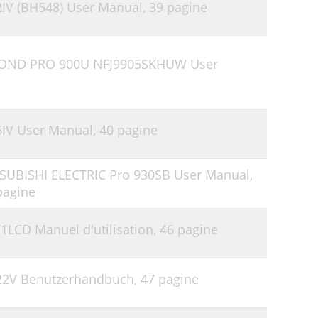
IV (BH548) User Manual,
39 pagine
MOND PRO 900U NFJ9905SKHUW User
IV User Manual,
40 pagine
SUBISHI ELECTRIC Pro 930SB User Manual,
pagine
1LCD Manuel d'utilisation,
46 pagine
22V Benutzerhandbuch,
47 pagine