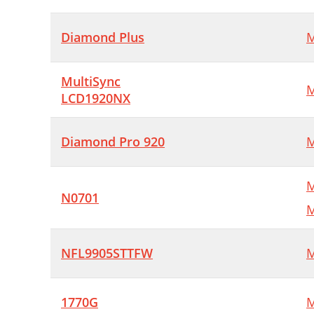
Diamond Plus
M
MultiSync
M
LCD1920NX
Diamond Pro 920
M
M
N0701
M
NFL9905STTFW
M
1770G
M