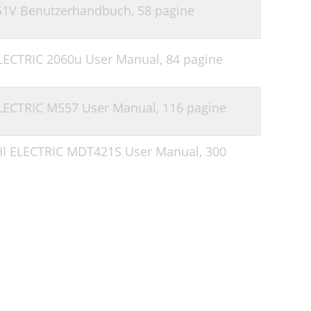
51V Benutzerhandbuch,
58 pagine
LECTRIC 2060u User Manual,
84 pagine
LECTRIC M557 User Manual,
116 pagine
I ELECTRIC MDT421S User Manual,
300