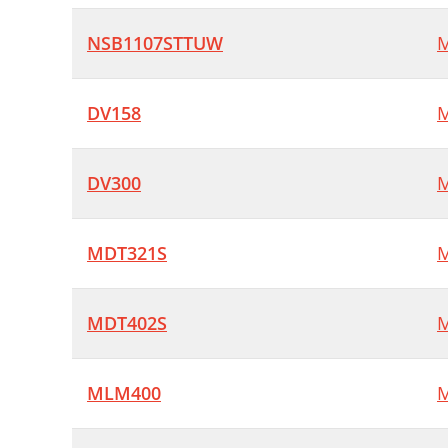
NSB1107STTUW
M
DV158
M
DV300
M
MDT321S
M
MDT402S
M
MLM400
M