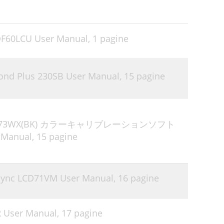
QF60LCU User Manual,
1 pagine
ond Plus 230SB User Manual,
15 pagine
 RDT273WX(BK) カラーキャリブレーションソフト
Manual,
15 pagine
Sync LCD71VM User Manual,
16 pagine
R User Manual,
17 pagine