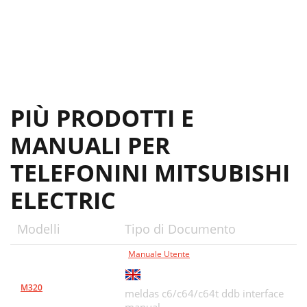
PIÙ PRODOTTI E
MANUALI PER
TELEFONINI MITSUBISHI
ELECTRIC
Modelli
Tipo di Documento
Manuale Utente
M320
meldas c6/c64/c64t ddb interface