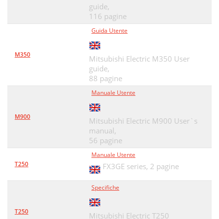
guide,
116 pagine
Guida Utente
M350
Mitsubishi Electric M350 User
guide,
88 pagine
Manuale Utente
M900
Mitsubishi Electric M900 User`s
manual,
56 pagine
Manuale Utente
T250
FX3GE series,
2 pagine
Specifiche
T250
Mitsubishi Electric T250