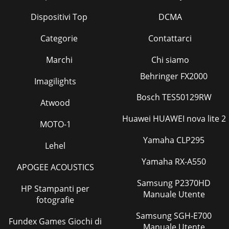
Dispositivi Top
DCMA
Categorie
Contattarci
Marchi
Chi siamo
Behringer FX2000
Imagilights
Bosch TES50129RW
Atwood
Huawei HUAWEI nova lite 2
MOTO-1
Yamaha CLP295
Lehel
Yamaha RX-A550
APOGEE ACOUSTICS
Samsung P2370HD
HP Stampanti per
Manuale Utente
fotografie
Samsung SGH-E700
Fundex Games Giochi di
Manuale Utente