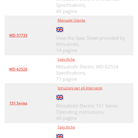
Specifications,
40 pagine
Manuale Utente
WD-57733
View the Spec Sheet provided by
Mitsubishi,
14 pagine
Specifiche
Mitsubishi Electric WD-62526
WD-62526
Specifications,
71 pagine
Istruzioni per gli Interventi
151 Series
Mitsubishi Electric 151 Series
Operating instructions,
40 pagine
Specifiche