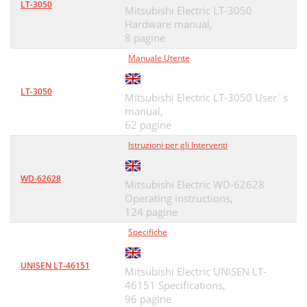
LT-3050
Mitsubishi Electric LT-3050
Hardware manual,
8 pagine
Manuale Utente
LT-3050
Mitsubishi Electric LT-3050 User`s
manual,
62 pagine
Istruzioni per gli Interventi
WD-62628
Mitsubishi Electric WD-62628
Operating instructions,
124 pagine
Specifiche
UNISEN LT-46151
Mitsubishi Electric UNISEN LT-
46151 Specifications,
96 pagine