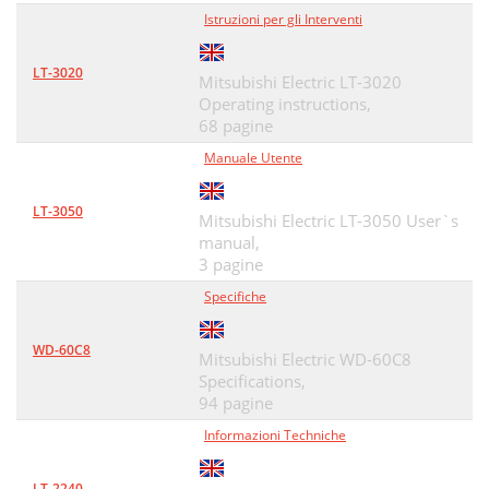
Istruzioni per gli Interventi
LT-3020
Mitsubishi Electric LT-3020
Operating instructions,
68 pagine
Manuale Utente
LT-3050
Mitsubishi Electric LT-3050 User`s
manual,
3 pagine
Specifiche
WD-60C8
Mitsubishi Electric WD-60C8
Specifications,
94 pagine
Informazioni Techniche
LT-2240