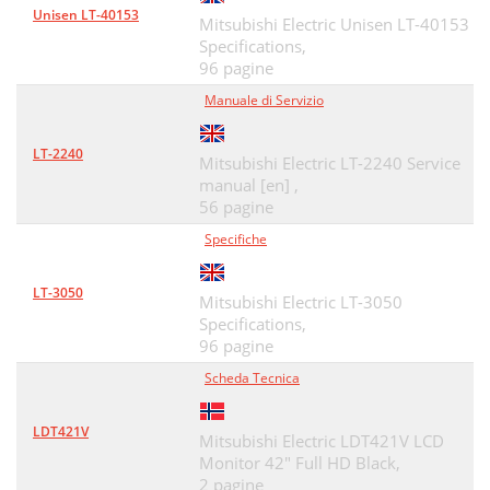
Unisen LT-40153
Mitsubishi Electric Unisen LT-40153
Specifications,
96 pagine
Manuale di Servizio
LT-2240
Mitsubishi Electric LT-2240 Service
manual [en] ,
56 pagine
Specifiche
LT-3050
Mitsubishi Electric LT-3050
Specifications,
96 pagine
Scheda Tecnica
LDT421V
Mitsubishi Electric LDT421V LCD
Monitor 42" Full HD Black,
2 pagine