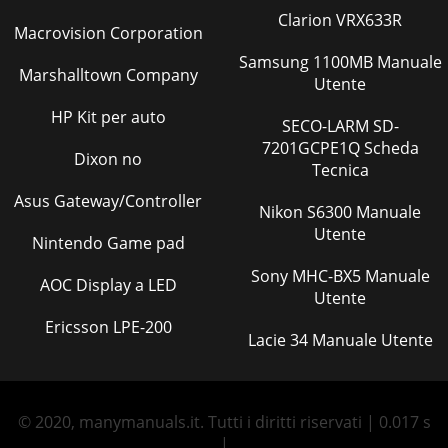
Clarion VRX633R
Macrovision Corporation
Samsung 1100MB Manuale
Marshalltown Company
Utente
HP Kit per auto
SECO-LARM SD-
7201GCPE1Q Scheda
Dixon no
Tecnica
Asus Gateway/Controller
Nikon S6300 Manuale
Utente
Nintendo Game pad
Sony MHC-BX5 Manuale
AOC Display a LED
Utente
Ericsson LPE-200
Lacie 34 Manuale Utente
© 2020, manymanuals.it. Tutti i diritti riservati | 0.017 s
|