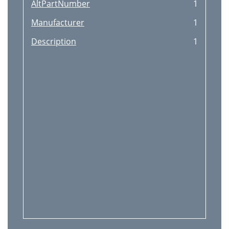
AltPartNumber
1
Manufacturer
1
Description
1