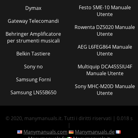
Festo SME-10 Manuale
Dymax
Utente
Gateway Telecomandi
Rowenta DZ5020 Manuale
Behringer Amplificatore
Utente
per strumenti musicali
AEG L6FEG864 Manuale
Belkin Tastiere
Utente
Sony no
Multiquip DCA45SSIU4F
Manuale Utente
Samsung Forni
Sony MHC-M20D Manuale
Samsung LN55B650
Utente
© 2020, manymanuals.it. Tutti i diritti riservati | 0.018 s
|
Manymanuals.com
Manymanuals.de