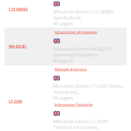
C10 SERIES
Mitsubishi Electric C10 SERIES
Specifications,
40 pagine
Istruzioni per gli Interventi
WD-82CB1
Mitsubishi Electric WD-82CB1
Operating instructions,
40 pagine
Manuale di Servizio
Mitsubishi Electric LT-2240 Service
manual [en] ,
56 pagine
LT-2240
Informazioni Techniche
Mitsubishi Electric LT-2240
Technical information,