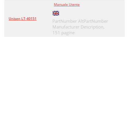
Manuale Utente
Unisen LT-40151
PartNumber AltPartNumber
Manufacturer Description,
151 pagine