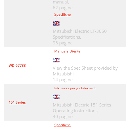
manual,
62 pagine
Specifiche
Mitsubishi Electric LT-3050
Specifications,
96 pagine
Manuale Utente
WD-57733
View the Spec Sheet provided by
Mitsubishi,
14 pagine
Istruzioni per gli Interventi
151 Series
Mitsubishi Electric 151 Series
Operating instructions,
40 pagine
Specifiche