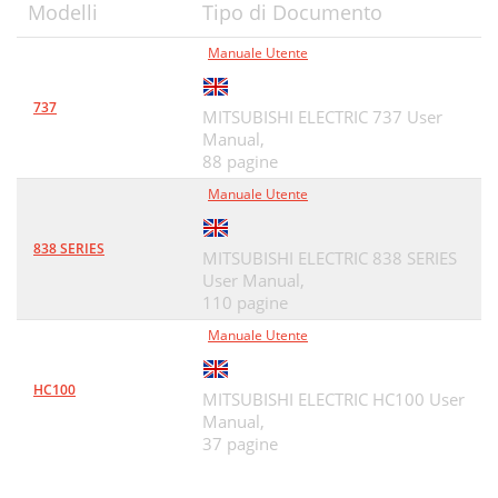
Modelli
Tipo di Documento
Manuale Utente
737
MITSUBISHI ELECTRIC 737 User
Manual,
88 pagine
Manuale Utente
838 SERIES
MITSUBISHI ELECTRIC 838 SERIES
User Manual,
110 pagine
Manuale Utente
HC100
MITSUBISHI ELECTRIC HC100 User
Manual,
37 pagine