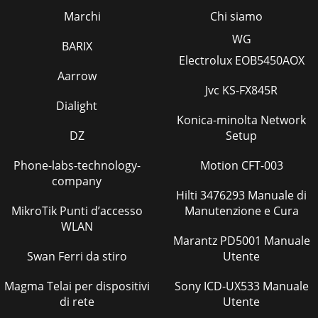
Marchi
Chi siamo
WG
BARIX
Electrolux EOB5450AOX
Aarrow
Jvc KS-FX845R
Dialight
Konica-minolta Network
DZ
Setup
Phone-labs-technology-
Motion CFT-003
company
Hilti 3476293 Manuale di
MikroTik Punti d’accesso
Manutenzione e Cura
WLAN
Marantz PD5001 Manuale
Swan Ferri da stiro
Utente
Magma Telai per dispositivi
Sony ICD-UX533 Manuale
di rete
Utente