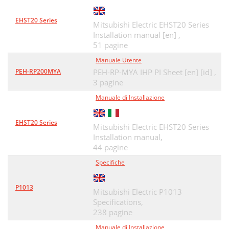
EHST20 Series
Mitsubishi Electric EHST20 Series
Installation manual [en] ,
51 pagine
Manuale Utente
PEH-RP200MYA
PEH-RP-MYA IHP PI Sheet [en] [id] ,
3 pagine
Manuale di Installazione
EHST20 Series
Mitsubishi Electric EHST20 Series
Installation manual,
44 pagine
Specifiche
P1013
Mitsubishi Electric P1013
Specifications,
238 pagine
Manuale di Installazione