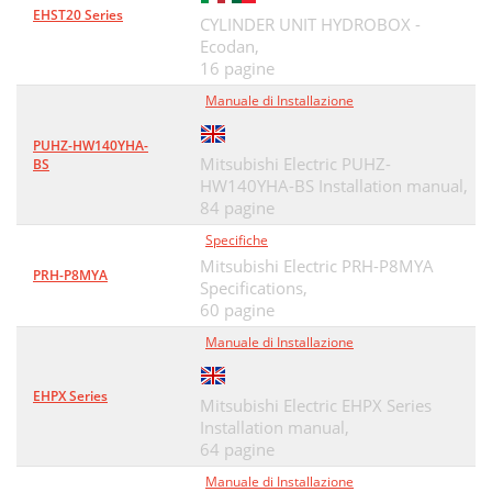
EHST20 Series
CYLINDER UNIT HYDROBOX -
Ecodan,
16 pagine
Manuale di Installazione
PUHZ-HW140YHA-
Mitsubishi Electric PUHZ-
BS
HW140YHA-BS Installation manual,
84 pagine
Specifiche
Mitsubishi Electric PRH-P8MYA
PRH-P8MYA
Specifications,
60 pagine
Manuale di Installazione
EHPX Series
Mitsubishi Electric EHPX Series
Installation manual,
64 pagine
Manuale di Installazione