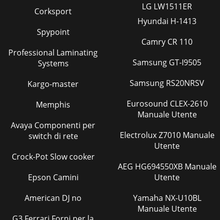
LG LW1511ER
Corksport
Hyundai H-1413
Spypoint
Camry CR 110
Professional Laminating
Samsung GT-I9505
Systems
Samsung RS20NRSV
Kargo-master
Eurosound CLEX-2610
Memphis
Manuale Utente
Avaya Componenti per
Electrolux Z7010 Manuale
switch di rete
Utente
Crock-Pot Slow cooker
AEG HG694550XB Manuale
Epson Camini
Utente
American DJ no
Yamaha NX-U10BL
Manuale Utente
G3 Ferrari Forni per la