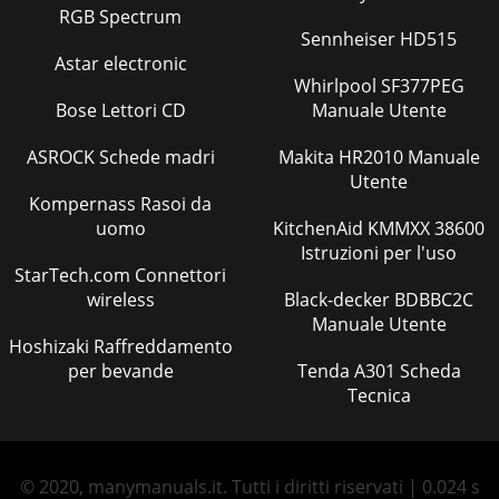
RGB Spectrum
Sennheiser HD515
Astar electronic
Whirlpool SF377PEG
Bose Lettori CD
Manuale Utente
ASROCK Schede madri
Makita HR2010 Manuale
Utente
Kompernass Rasoi da
uomo
KitchenAid KMMXX 38600
Istruzioni per l'uso
StarTech.com Connettori
wireless
Black-decker BDBBC2C
Manuale Utente
Hoshizaki Raffreddamento
per bevande
Tenda A301 Scheda
Tecnica
© 2020, manymanuals.it. Tutti i diritti riservati | 0.024 s