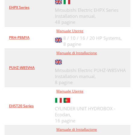
EHPX Series
Mitsubishi Electric EHPX Series
Installation manual,
48 pagine
Manuale Utente
PRH-P8MYA
8 / 10 / 16 / 20 HP Systems,
8 pagine
Manuale di Installazione
PUHZ-W85VHA
Mitsubishi Electric PUHZ-W85VHA
Installation manual,
8 pagine
Manuale Utente
EHST20 Series
CYLINDER UNIT HYDROBOX -
Ecodan,
16 pagine
Manuale di Installazione