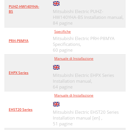
PUHZ-HW140YHA-
Mitsubishi Electric PUHZ-
BS
HW140YHA-BS Installation manual,
84 pagine
Specifiche
Mitsubishi Electric PRH-P8MYA
PRH-P8MYA
Specifications,
60 pagine
Manuale di Installazione
EHPX Series
Mitsubishi Electric EHPX Series
Installation manual,
64 pagine
Manuale di Installazione
EHST20 Series
Mitsubishi Electric EHST20 Series
Installation manual [en] ,
51 pagine