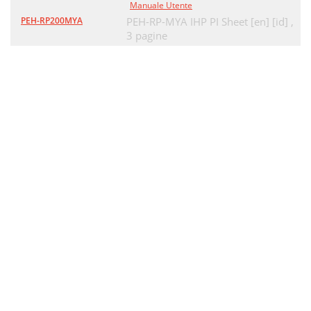
Manuale Utente
PEH-RP200MYA
PEH-RP-MYA IHP PI Sheet [en] [id] ,
3 pagine