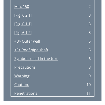
Min. 150
2
[Fig. 6.2.1]
3
[Fig. 6.1.1]
3
[Fig. 6.1.2]
3
<B> Outer wall
5
<E> Roof pipe shaft
5
Symbols used in the text
6
Precautions
8
Warning:
9
Caution:
10
Penetrations
11
Warning:
13