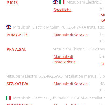
Mitsubishi Electric E
P1013
Mit
Specifiche
Mr
K
Mitsubishi Electric Mr.Slim PUHZ-SHW-KA Installati
Ser
PUMY-P125
Manuale di Servizio
El
Mitsubishi Electric EHST20 S
PKA-A.GAL
Ele
Manuale di
Installazione
SU
Mitsubishi Electric SUZ-KA25VA3 Installation manual,
8 p
HA 
SEZ-KA71VA
Manuale di Servizio
Ele
Mitsubishi Electric PQHY-P400-500YSGM-A Installati