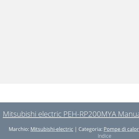
Mitsubishi electric PEH-RP200MYA Manua
Marchio:
Mitsubishi-electric
| Categoria:
Pompe di calo
Indice