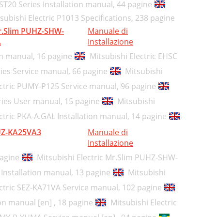
HST20 Series Installation manual,
44 pagine
subishi Electric P1013 Specifications,
238 pagine
.Slim PUHZ-SHW-
Manuale di
A
Installazione
on manual,
16 pagine
Mitsubishi Electric EHSC
ies Service manual,
66 pagine
Mitsubishi
ectric PUMY-P125 Service manual,
96 pagine
eries User manual,
15 pagine
Mitsubishi
ctric PKA-A.GAL Installation manual,
14 pagine
Z-KA25VA3
Manuale di
Installazione
agine
Mitsubishi Electric Mr.Slim PUHZ-SHW-
Installation manual,
13 pagine
Mitsubishi
ctric SEZ-KA71VA Service manual,
102 pagine
on manual [en] ,
18 pagine
Mitsubishi Electric