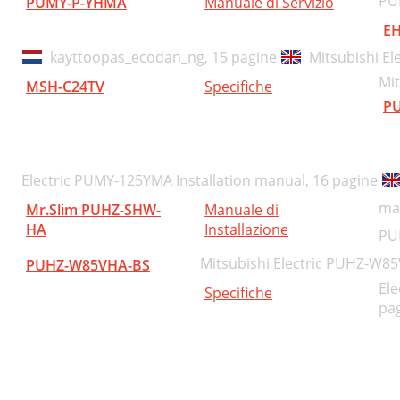
PU
PUMY-P-YHMA
Manuale di Servizio
EH
kayttoopas_ecodan_ng,
15 pagine
Mitsubishi El
Mit
MSH-C24TV
Specifiche
P
Electric PUMY-125YMA Installation manual,
16 pagine
ma
Mr.Slim PUHZ-SHW-
Manuale di
HA
Installazione
PU
Mitsubishi Electric PUHZ-W8
PUHZ-W85VHA-BS
Ele
Specifiche
pa