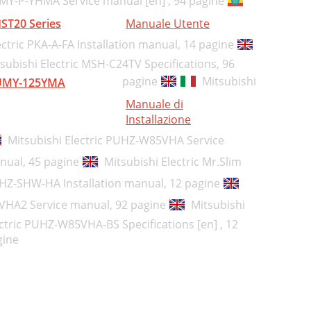
MY-P-YHMA Service manual [en] ,
94 pagine
ST20 Series
Manuale Utente
ectric PKA-A-FA Installation manual,
14 pagine
subishi Electric MSH-C24TV Specifications,
96
pagine
Mitsubishi
UMY-125YMA
Manuale di
Installazione
Mitsubishi Electric PUHZ-W85VHA Service
nual,
45 pagine
Mitsubishi Electric Mr.Slim
HZ-SHW-HA Installation manual,
12 pagine
5VHA2 Service manual,
92 pagine
Mitsubishi
ctric PUHZ-W85VHA-BS Specifications [en] ,
12
gine