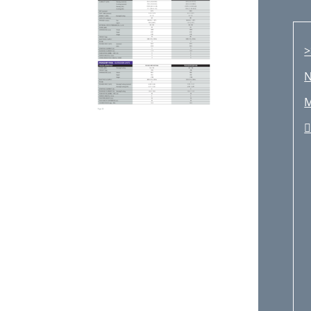
>
N
M