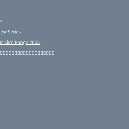
>
ew Series
r Slim Range 2005
