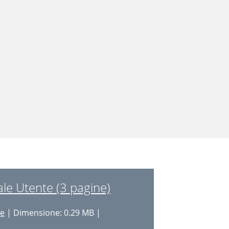
le Utente (3 pagine)
re
| Dimensione: 0.29 MB |