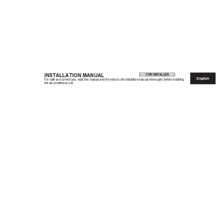
INSTALLATION MANUAL
FOR INSTALLER
English
For safe and correct use, 
read this manual and the 
indoor unit installation manual thoroughly 
before installing 
the air-conditioner unit.