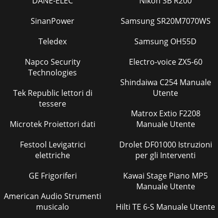
DANE-ELEC
Nikon SB R200
SinanPower
Samsung SR20M7070WS
Teledex
Samsung OH55D
Napco Security
Electro-voice ZX5-60
Technologies
Shindaiwa C254 Manuale
Tek Republic lettori di
Utente
tessere
Matrox Extio F2208
Microtek Proiettori dati
Manuale Utente
Festool Levigatrici
Drolet DF01000 Istruzioni
elettriche
per gli Interventi
GE Frigoriferi
Kawai Stage Piano MP5
Manuale Utente
American Audio Strumenti
musicalo
Hilti TE 6-S Manuale Utente