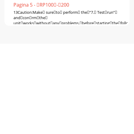
Pagina 5 - RP100-200
13Caution:Make sureto perform the“7. Testrun”
andconrmthe
unitworkswithoutanyproblems,beforestartingthefollow
Pagina 6 - R0.4~R0.8
141 2 3 4 5 6* Set the refrigerant address using the DIP
switch of the outdoor unit.1 Wiring from the Remote
ControlThis wire is connected to TB5 (t
Pagina 7
Unit : mmFig. 2-7Fig. 2-11Fig. 2-12Fig. 2-13Fig. 2-14 Fig. 2-
15Fig. 2-16 Fig. 2-17 Fig. 2-18Fig. 2-10Fig. 2-9Fig. 2-8Fig. 2-
6150(100)300(200)1000Max.
Pagina 8
HEAD OFFICE: TOKYO BLDG., 2-7-3, MARUNOUCHI,
CHIYODA-KU, TOKYO 100-8310, JAPANBG79U640L01 Printed
in JapanThis product is designed and intended for
Pagina 9 - 5.Drainagepipingwork
2Contents1. Safety precautions►Before installing the