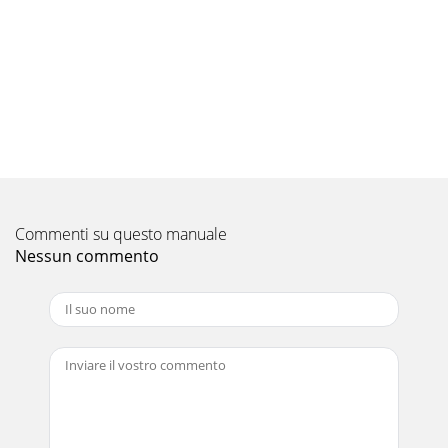
unit, make sure you read all the “Safety precautions”.
►Pleasereporttoortakeconsentbyt
Pagina 10 - 6.Electricalwork
950330+30943 (1350)17560037031. Safety precautions1.3.
Before electric work Caution:• Besure to
installcircuitbreakers.Ifnotinstalled,elec
Pagina 11
42. Installation location 2.4. Ventilation and service
space2.4.1. Windy location installationWhen installing the
Commenti su questo manuale
outdoor unit on a rooftop or o
Nessun commento
Pagina 12 - 7.Testrun
5Fig. 3-13. Installing the outdoor unit• Be sure to install the
unit in a sturdy, level surface to prevent rattling noises
during operation. (Fi
Pagina 13 - 9. Special Functions
90op0.5oøAR0.4~R0.845op 2o90op0.5oøAR0.4~R0.845op
2o64.2.Connectingpipes(Fig.4-1)• When commercially
available copper pipes are used, wrap l