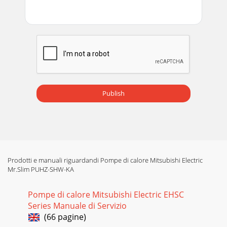
Pagina 14 - 1 2 3 4 5 6
74. Installing the refrigerant pipingAA Stop valve <Liquid
side>B Stop valve <Gas side>C Service portD Open/Close
sectionE Local pipe
Pagina 15 - 500 (300)
84. Installing the refrigerant piping Maximum pipe length
(RP170·RP200)Note : Be sure to use hard (tempered) one for
Publish
pipe over :22.2.75m[30m]<Marks
Pagina 16
9Perform the airtight test, vacuum air purging, additional
refrigerant charging (if necessary), and gas leak
check.4.7.Precautionswhenreusingexis
Prodotti e manuali riguardandi Pompe di calore Mitsubishi Electric
Mr.Slim PUHZ-SHW-KA
Pompe di calore Mitsubishi Electric EHSC
Series Manuale di Servizio
(66 pagine)