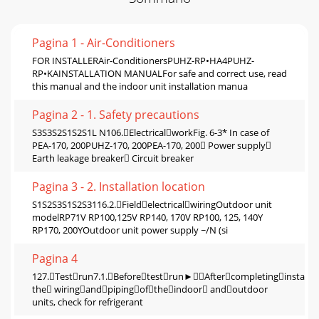
Pagina 1 - Air-Conditioners
FOR INSTALLERAir-ConditionersPUHZ-RP•HA4PUHZ-
RP•KAINSTALLATION MANUALFor safe and correct use, read
this manual and the indoor unit installation manua
Pagina 2 - 1. Safety precautions
S3S3S2S1S2S1L N106.ElectricalworkFig. 6-3* In case of
PEA-170, 200PUHZ-170, 200PEA-170, 200 Power supply
Earth leakage breaker Circuit breaker
Pagina 3 - 2. Installation location
S1S2S3S1S2S3116.2.FieldelectricalwiringOutdoor unit
modelRP71V RP100,125V RP140, 170V RP100, 125, 140Y
RP170, 200YOutdoor unit power supply ~/N (si
Pagina 4
127.Testrun7.1.Beforetestrun►Aftercompletinginstalla
the wiringandpipingoftheindoor andoutdoor
units, check for refrigerant